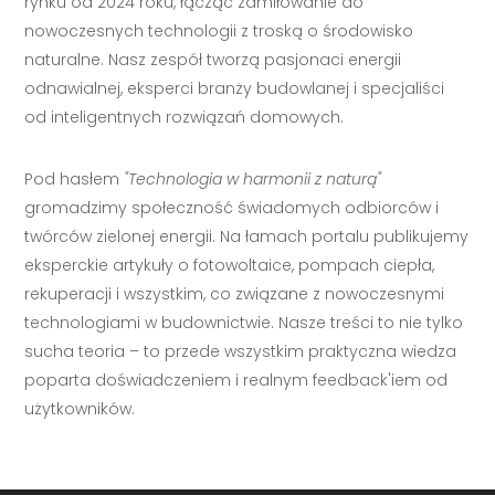
rynku od 2024 roku, łącząc zamiłowanie do
nowoczesnych technologii z troską o środowisko
naturalne. Nasz zespół tworzą pasjonaci energii
odnawialnej, eksperci branży budowlanej i specjaliści
od inteligentnych rozwiązań domowych.
Pod hasłem
"Technologia w harmonii z naturą"
gromadzimy społeczność świadomych odbiorców i
twórców zielonej energii. Na łamach portalu publikujemy
eksperckie artykuły o fotowoltaice, pompach ciepła,
rekuperacji i wszystkim, co związane z nowoczesnymi
technologiami w budownictwie. Nasze treści to nie tylko
sucha teoria – to przede wszystkim praktyczna wiedza
poparta doświadczeniem i realnym feedback'iem od
użytkowników.