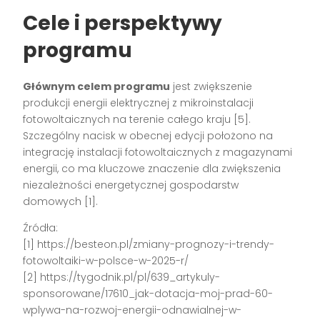
Cele i perspektywy
programu
Głównym celem programu
jest zwiększenie
produkcji energii elektrycznej z mikroinstalacji
fotowoltaicznych na terenie całego kraju [5].
Szczególny nacisk w obecnej edycji położono na
integrację instalacji fotowoltaicznych z magazynami
energii, co ma kluczowe znaczenie dla zwiększenia
niezależności energetycznej gospodarstw
domowych [1].
Źródła:
[1] https://besteon.pl/zmiany-prognozy-i-trendy-
fotowoltaiki-w-polsce-w-2025-r/
[2] https://tygodnik.pl/pl/639_artykuly-
sponsorowane/17610_jak-dotacja-moj-prad-60-
wplywa-na-rozwoj-energii-odnawialnej-w-