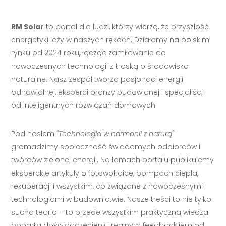
RM Solar
to portal dla ludzi, którzy wierzą, że przyszłość
energetyki leży w naszych rękach. Działamy na polskim
rynku od 2024 roku, łącząc zamiłowanie do
nowoczesnych technologii z troską o środowisko
naturalne. Nasz zespół tworzą pasjonaci energii
odnawialnej, eksperci branży budowlanej i specjaliści
od inteligentnych rozwiązań domowych.
Pod hasłem
"Technologia w harmonii z naturą"
gromadzimy społeczność świadomych odbiorców i
twórców zielonej energii. Na łamach portalu publikujemy
eksperckie artykuły o fotowoltaice, pompach ciepła,
rekuperacji i wszystkim, co związane z nowoczesnymi
technologiami w budownictwie. Nasze treści to nie tylko
sucha teoria – to przede wszystkim praktyczna wiedza
poparta doświadczeniem i realnym feedback'iem od