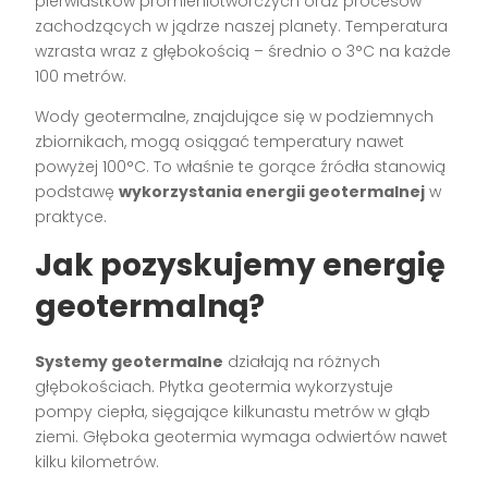
pierwiastków promieniotwórczych oraz procesów
zachodzących w jądrze naszej planety. Temperatura
wzrasta wraz z głębokością – średnio o 3°C na każde
100 metrów.
Wody geotermalne, znajdujące się w podziemnych
zbiornikach, mogą osiągać temperatury nawet
powyżej 100°C. To właśnie te gorące źródła stanowią
podstawę
wykorzystania energii geotermalnej
w
praktyce.
Jak pozyskujemy energię
geotermalną?
Systemy geotermalne
działają na różnych
głębokościach. Płytka geotermia wykorzystuje
pompy ciepła, sięgające kilkunastu metrów w głąb
ziemi. Głęboka geotermia wymaga odwiertów nawet
kilku kilometrów.