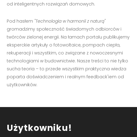
od inteligentnych rozwiązań domowych.
Pod hasłem
"Technologia w harmonii z naturą"
gromadzimy społeczność świadomych odbiorców i
twórców zielonej energii. Na łamach portalu publikujemy
eksperckie artykuły o fotowoltaice, pompach ciepła,
rekuperacji i wszystkim, co związane z nowoczesnymi
technologiami w budownictwie. Nasze treści to nie tylko
sucha teoria – to przede wszystkim praktyczna wiedza
poparta doświadczeniem i realnym feedback'iem od
użytkowników.
Użytkowniku!