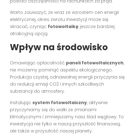
postaci oszczędności na rachunkach za prąd.
Warto zauważyć, że wraz ze wzrostem cen energii
elektrycznej, okres zwrotu inwestycji może się
skracać, czyniąc
fotowoltaikę
jeszcze bardziej
atrakcyjną opcją.
Wpływ na środowisko
Omawiając opłacalność
paneli fotowoltaicznych
,
nie możemy pominąć aspektu ekologicznego.
Produkcja czystej, odnawialnej energii przyczynia się
do redukcji emisji CO2 i innych szkodliwych
substancji do atmosfery.
Instalując
system fotowoltaiczny
, aktywnie
przyczyniamy się do walki ze zmianami
klimatycznymi i zmniejszamy nasz ślad węglowy. To
inwestycja nie tylko w naszą przyszłość finansową,
ale także w przyszłość naszej planety.