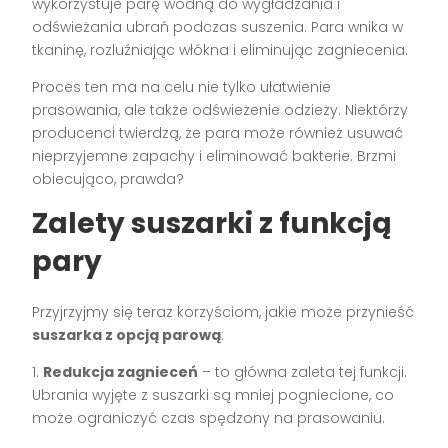
wykorzystuje parę wodną do wygładzania i
odświeżania ubrań podczas suszenia. Para wnika w
tkaninę, rozluźniając włókna i eliminując zagniecenia.
Proces ten ma na celu nie tylko ułatwienie
prasowania, ale także odświeżenie odzieży. Niektórzy
producenci twierdzą, że para może również usuwać
nieprzyjemne zapachy i eliminować bakterie. Brzmi
obiecująco, prawda?
Zalety suszarki z funkcją
pary
Przyjrzyjmy się teraz korzyściom, jakie może przynieść
suszarka z opcją parową
:
1.
Redukcja zagnieceń
– to główna zaleta tej funkcji.
Ubrania wyjęte z suszarki są mniej pogniecione, co
może ograniczyć czas spędzony na prasowaniu.