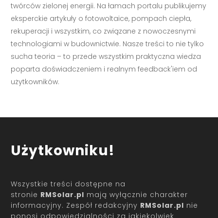
twórców zielonej energii. Na łamach portalu publikujemy
eksperckie artykuły o fotowoltaice, pompach ciepła,
rekuperacji i wszystkim, co związane z nowoczesnymi
technologiami w budownictwie. Nasze treści to nie tylko
sucha teoria – to przede wszystkim praktyczna wiedza
poparta doświadczeniem i realnym feedback'iem od
użytkowników.
Użytkowniku!
Wszystkie treści dostępne na
stronie
RMSolar.pl
mają wyłącznie charakter
informacyjny. Zespół redakcyjny
RMSolar.pl
nie
ponosi odpowiedzialności za jakiekolwiek