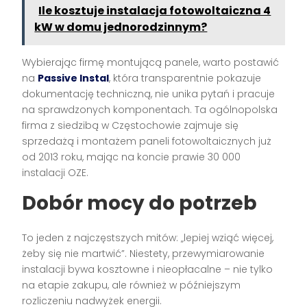
Ile kosztuje instalacja fotowoltaiczna 4
kW w domu jednorodzinnym?
Wybierając firmę montującą panele, warto postawić
na
Passive Instal
, która transparentnie pokazuje
dokumentację techniczną, nie unika pytań i pracuje
na sprawdzonych komponentach. Ta ogólnopolska
firma z siedzibą w Częstochowie zajmuje się
sprzedażą i montażem paneli fotowoltaicznych już
od 2013 roku, mając na koncie prawie 30 000
instalacji OZE.
Dobór mocy do potrzeb
To jeden z najczęstszych mitów: „lepiej wziąć więcej,
żeby się nie martwić”. Niestety, przewymiarowanie
instalacji bywa kosztowne i nieopłacalne – nie tylko
na etapie zakupu, ale również w późniejszym
rozliczeniu nadwyżek energii.