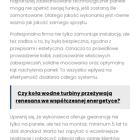
najbardziej zaawansowane technologicznie panele
mogą nie spełnić swojej funkcji, jeśli zostaną źle
zamontowane. Dlatego jakość wykonania jest równie
ważna jak jakość samego sprzętu.
Profesjonalna firma nie tylko zamontuje instalację, ale
też zadba o to, by była bezpieczna, zgodna z
przepisami i estetyczna. Oznacza to prawidłowe
prowadzenie kabli, zastosowanie właściwych
zabezpieczeń, solidne mocowania oraz optymalny
kąt nachylenia paneli. To wszystko wpływa na
efektywność działania całego systemu.
Czy koła wodne turbiny przeżywają
renesans we współczesnej energetyce?
Upewnij się, że wykonawca oferuje gwarancję nie
tylko na panele, ale też na montaż; minimum 5 lat to
dziś standard. Warto też zapytać o wcześniejsze
realizacje i zobaczyć zdjęcia albo opinie klientów.