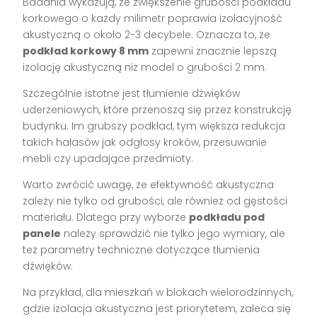
Badania wykazują, że zwiększenie grubości podkładu
korkowego o każdy milimetr poprawia izolacyjność
akustyczną o około 2-3 decybele. Oznacza to, że
podkład korkowy 8 mm
zapewni znacznie lepszą
izolację akustyczną niż model o grubości 2 mm.
Szczególnie istotne jest tłumienie dźwięków
uderzeniowych, które przenoszą się przez konstrukcję
budynku. Im grubszy podkład, tym większa redukcja
takich hałasów jak odgłosy kroków, przesuwanie
mebli czy upadające przedmioty.
Warto zwrócić uwagę, że efektywność akustyczna
zależy nie tylko od grubości, ale również od gęstości
materiału. Dlatego przy wyborze
podkładu pod
panele
należy sprawdzić nie tylko jego wymiary, ale
też parametry techniczne dotyczące tłumienia
dźwięków.
Na przykład, dla mieszkań w blokach wielorodzinnych,
gdzie izolacja akustyczna jest priorytetem, zaleca się