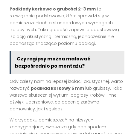
Podkłady korkowe o grubości 2-3 mm
to
rozwiązanie podstawowe, które sprawdzi się w
pomieszczeniach o standardowych wymogach
izolacyjnych. Taka grubość zapewnia podstawową
izolację akustyczną i termiczną, jednocześnie nie
podnosząc znacząco poziomu podłogi.
Czy regipsy można malować
bezpośrednio po montażu?
Gdy zależy nam na lepszej izolacji akustycznej, warto
rozważyć
podkład korkowy 5 mm
lub grubszy. Taka
warstwa skuteczniej wytłumi odgłosy kroków i inne
dźwięki uderzeniowe, co docenią zarówno
domownicy, jak i sąsiedzi.
W przypadku pomieszczeń na niższych
kondygnacjach, zwłaszcza gdy pod spodem
znajduje się nieogrzewana piwnica lub garaż, zaleca