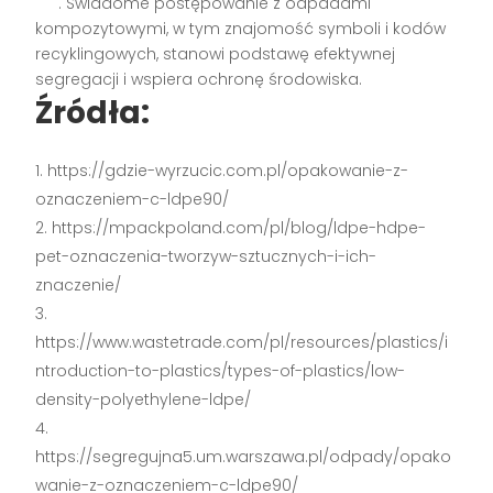
. Świadome postępowanie z odpadami
kompozytowymi, w tym znajomość symboli i kodów
recyklingowych, stanowi podstawę efektywnej
segregacji i wspiera ochronę środowiska.
Źródła:
https://gdzie-wyrzucic.com.pl/opakowanie-z-
oznaczeniem-c-ldpe90/
https://mpackpoland.com/pl/blog/ldpe-hdpe-
pet-oznaczenia-tworzyw-sztucznych-i-ich-
znaczenie/
https://www.wastetrade.com/pl/resources/plastics/i
ntroduction-to-plastics/types-of-plastics/low-
density-polyethylene-ldpe/
https://segregujna5.um.warszawa.pl/odpady/opako
wanie-z-oznaczeniem-c-ldpe90/