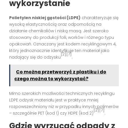
wykorzystanie
Polietylen niskiej gęstości (LDPE)
charakteryzuje się
wysoką elastycznością oraz odpornością na
działanie chemikaliów i niską masą. Jest szeroko
stosowany do produkcji folii, worków i różnego typu
opakowań. Oznaczany jest kodem recyklingowym 4,
który jednoznacznie identyfikuje ten materiał jako
[2][7]
nadający się do odzysku
.
Co można przetworzyć z plastiku i do
czego można to wykorzystać?
Mimo szerokich możliwości technicznych recyklingu
LDPE odzysk materiału jest w praktyce mniej
rozpowszechniony niż w przypadku innych polimerów
[2][7]
– szczególnie PET (kod 1) czy HDPE (kod 2)
.
Gdzie wyrzucać odpady z