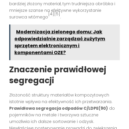
bardziej złożony materiał, tym trudniejsza obróbka i
mniejsze szanse na efektywne wykorzystanie
[4][5]
surowca wtórnego
.
Modernizacja zielonego domu: Jak
odpowiedzialnie zarządzać zużytym
sprzętem elektronicznym i
komponentami OZE?
Znaczenie prawidłowej
segregacji
Złożoność struktury materiałów kompozytowych
istotnie wpływa na efektywność ich przetwarzania.
Prawidłowa segregacja odpadów C/LDPE(90)
do
pojemników na metale i tworzywa sztuczne
umożliwia ich dalsze sortowanie i odzysk.
Niewłaściwe postępowanie prowadzi do zwiększenia