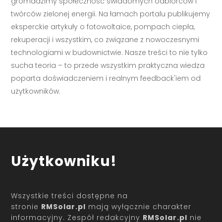
gromadzimy społeczność świadomych odbiorców i
twórców zielonej energii. Na łamach portalu publikujemy
eksperckie artykuły o fotowoltaice, pompach ciepła,
rekuperacji i wszystkim, co związane z nowoczesnymi
technologiami w budownictwie. Nasze treści to nie tylko
sucha teoria – to przede wszystkim praktyczna wiedza
poparta doświadczeniem i realnym feedback'iem od
użytkowników.
Użytkowniku!
Wszystkie treści dostępne na
stronie
RMSolar.pl
mają wyłącznie charakter
informacyjny. Zespół redakcyjny
RMSolar.pl
nie