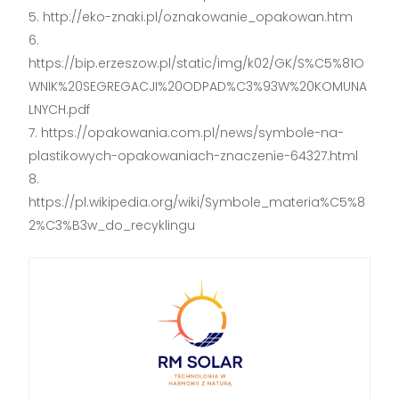
http://eko-znaki.pl/oznakowanie_opakowan.htm
https://bip.erzeszow.pl/static/img/k02/GK/S%C5%81O
WNIK%20SEGREGACJI%20ODPAD%C3%93W%20KOMUNA
LNYCH.pdf
https://opakowania.com.pl/news/symbole-na-
plastikowych-opakowaniach-znaczenie-64327.html
https://pl.wikipedia.org/wiki/Symbole_materia%C5%8
2%C3%B3w_do_recyklingu