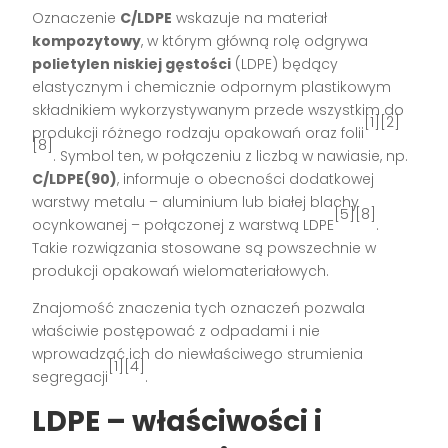
Oznaczenie
C/LDPE
wskazuje na materiał
kompozytowy
, w którym główną rolę odgrywa
polietylen niskiej gęstości
(LDPE) będący
elastycznym i chemicznie odpornym plastikowym
składnikiem wykorzystywanym przede wszystkim do
[1][2]
produkcji różnego rodzaju opakowań oraz folii
[8]
. Symbol ten, w połączeniu z liczbą w nawiasie, np.
C/LDPE(90)
, informuje o obecności dodatkowej
warstwy metalu – aluminium lub białej blachy
[5][8]
ocynkowanej – połączonej z warstwą LDPE
.
Takie rozwiązania stosowane są powszechnie w
produkcji opakowań wielomateriałowych.
Znajomość znaczenia tych oznaczeń pozwala
właściwie postępować z odpadami i nie
wprowadzać ich do niewłaściwego strumienia
[1][4]
segregacji
.
LDPE – właściwości i