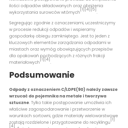
ilości odpadów składowanych oraz obniżenia
[1][4][5]
wykorzystania surowców wtórnych
.
Segregując zgodnie z oznaczeniami, uczestniczymy
w procesie redukcji odpadów i wspieramy
gospodarkę obiegu zamkniętego. Jest to jeden z
kluczowych elementów zarządzania odpadami w
miastach oraz wymóg obowiązujących przepisów
dla opakowań pochodzących z różnych frakcji
[1][4]
materiałowych
.
Podsumowanie
Odpady z oznaczeniem C/LDPE(90) należy zawsze
wrzucać do pojemnika na metale i tworzywa
sztuczne
. Tylko takie postępowanie umożliwia ich
właściwe zagospodarowanie i przetworzenie w
warunkach sortowni, gdzie materiały wielowarstwowe
[1]
zostają rozdzielone i przygotowane do recyklingu
[4]