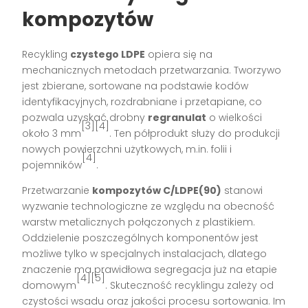
kompozytów
Recykling
czystego LDPE
opiera się na
mechanicznych metodach przetwarzania. Tworzywo
jest zbierane, sortowane na podstawie kodów
identyfikacyjnych, rozdrabniane i przetapiane, co
pozwala uzyskać drobny
regranulat
o wielkości
[3][4]
około 3 mm
. Ten półprodukt służy do produkcji
nowych powierzchni użytkowych, m.in. folii i
[4]
pojemników
.
Przetwarzanie
kompozytów C/LDPE(90)
stanowi
wyzwanie technologiczne ze względu na obecność
warstw metalicznych połączonych z plastikiem.
Oddzielenie poszczególnych komponentów jest
możliwe tylko w specjalnych instalacjach, dlatego
znaczenie ma prawidłowa segregacja już na etapie
[4][5]
domowym
. Skuteczność recyklingu zależy od
czystości wsadu oraz jakości procesu sortowania. Im