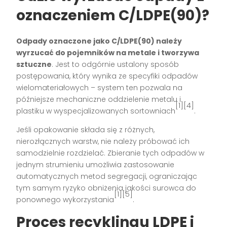
oznaczeniem C/LDPE(90)?
Odpady oznaczone jako C/LDPE(90) należy
wyrzucać do pojemników na metale i tworzywa
sztuczne
. Jest to odgórnie ustalony sposób
postępowania, który wynika ze specyfiki odpadów
wielomateriałowych – system ten pozwala na
późniejsze mechaniczne oddzielenie metalu i
[1][4]
plastiku w wyspecjalizowanych sortowniach
.
Jeśli opakowanie składa się z różnych,
nierozłącznych warstw, nie należy próbować ich
samodzielnie rozdzielać. Zbieranie tych odpadów w
jednym strumieniu umożliwia zastosowanie
automatycznych metod segregacji, ograniczając
tym samym ryzyko obniżenia jakości surowca do
[1][5]
ponownego wykorzystania
.
Proces recyklingu LDPE i