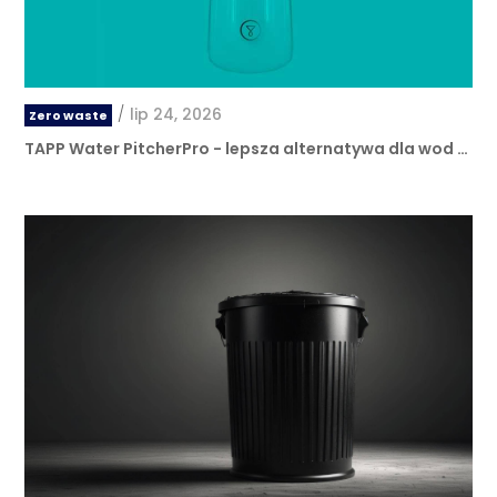
/
lip 24, 2026
Zero waste
TAPP Water PitcherPro - lepsza alternatywa dla wod …