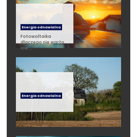
Energia odnawialna
Fotowoltaika
dlaczego nie warto
inw …
Energia odnawialna