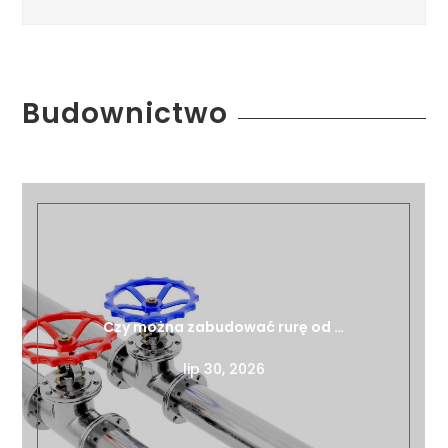
Budownictwo
Czy można zabudować rurę od …
lip 30, 2026