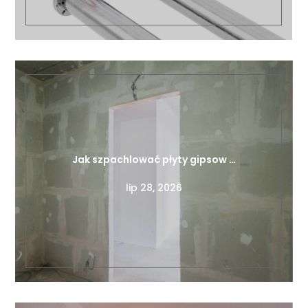
Jak szpachlować płyty gipsow …
lip 28, 2026