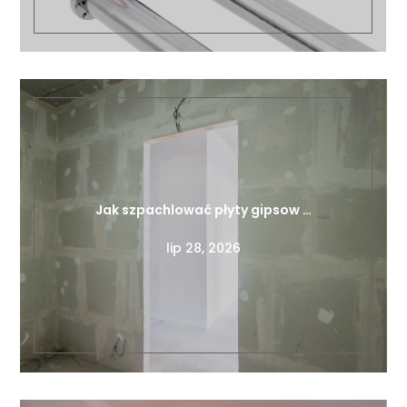
Jak szpachlować płyty gipsow …
lip 28, 2026