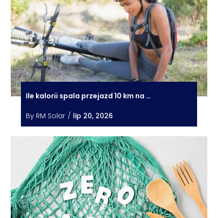
Ile kalorii spala przejazd 10 km na …
By
RM Solar
/
lip 20, 2026