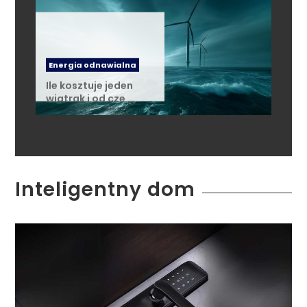
Energia odnawialna
Ile kosztuje jeden
wiatrak i od cze …
Inteligentny dom