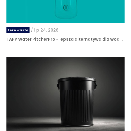
/
lip 24, 2026
Zero waste
TAPP Water PitcherPro - lepsza alternatywa dla wod …