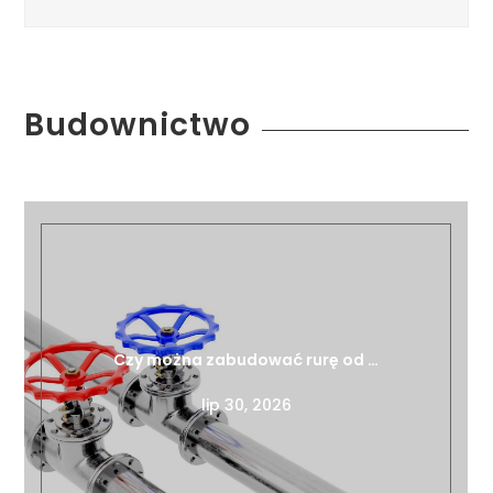
Budownictwo
Czy można zabudować rurę od …
lip 30, 2026