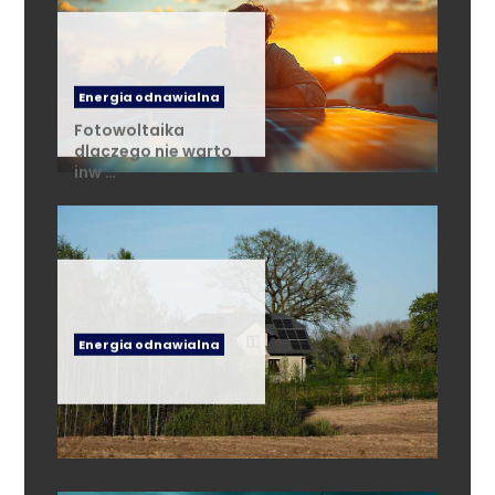
Energia odnawialna
Fotowoltaika
dlaczego nie warto
inw …
Energia odnawialna