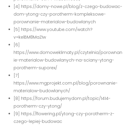
[4] https://domy-nowe.pl/blog/z-czego-budowac-
dom-ytong-czy-porotherm-kompleksowe-
porownanie-materialow-budowlanych
[5] https://www.youtube.com/watch?
v=kelBM8MaZIw
[6]
https://www.domoweklimaty.pl/czytelnia/porownan
ie-materialow-budowlanych-na-sciany-ytong-
porotherm-suporex/
[7]
https://www.mgprojekt.com.pl/blog/porownanie-
materialow-budowlanych/
[8] https://forum.budujemydom.pl/topic/1414-
porotherm-czy-ytong/
[9] https://flowering.pl/ytong-czy-porotherm-z-
czego-lepiej-budowac