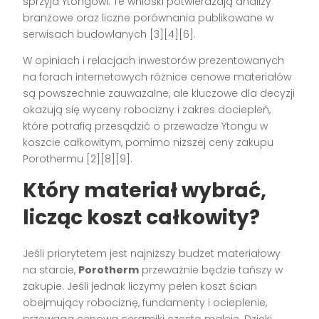
sprzyja Ytongowi. Te wnioski potwierdzają analizy
branżowe oraz liczne porównania publikowane w
serwisach budowlanych [3][4][6].
W opiniach i relacjach inwestorów prezentowanych
na forach internetowych różnice cenowe materiałów
są powszechnie zauważalne, ale kluczowe dla decyzji
okazują się wyceny robocizny i zakres dociepleń,
które potrafią przesądzić o przewadze Ytongu w
koszcie całkowitym, pomimo niższej ceny zakupu
Porothermu [2][8][9].
Który materiał wybrać,
licząc koszt całkowity?
Jeśli priorytetem jest najniższy budżet materiałowy
na starcie,
Porotherm
przeważnie będzie tańszy w
zakupie. Jeśli jednak liczymy pełen koszt ścian
obejmujący robociznę, fundamenty i ocieplenie,