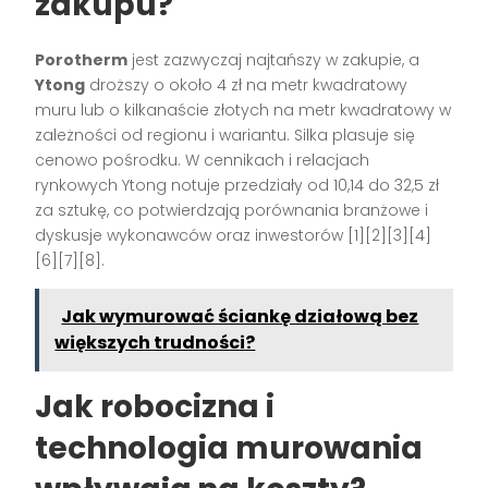
zakupu?
Porotherm
jest zazwyczaj najtańszy w zakupie, a
Ytong
droższy o około 4 zł na metr kwadratowy
muru lub o kilkanaście złotych na metr kwadratowy w
zależności od regionu i wariantu. Silka plasuje się
cenowo pośrodku. W cennikach i relacjach
rynkowych Ytong notuje przedziały od 10,14 do 32,5 zł
za sztukę, co potwierdzają porównania branżowe i
dyskusje wykonawców oraz inwestorów [1][2][3][4]
[6][7][8].
Jak wymurować ściankę działową bez
większych trudności?
Jak robocizna i
technologia murowania