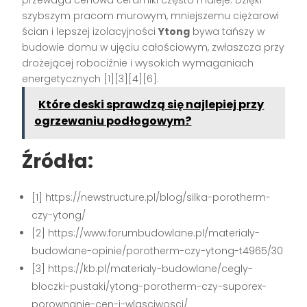
przewaga cenowa ceramiki często maleje. Dzięki
szybszym pracom murowym, mniejszemu ciężarowi
ścian i lepszej izolacyjności
Ytong
bywa tańszy w
budowie domu w ujęciu całościowym, zwłaszcza przy
drożejącej robociźnie i wysokich wymaganiach
energetycznych [1][3][4][6].
Które deski sprawdzą się najlepiej przy
ogrzewaniu podłogowym?
Źródła:
[1] https://newstructure.pl/blog/silka-porotherm-
czy-ytong/
[2] https://www.forumbudowlane.pl/materialy-
budowlane-opinie/porotherm-czy-ytong-t4965/30
[3] https://kb.pl/materialy-budowlane/cegly-
bloczki-pustaki/ytong-porotherm-czy-suporex-
porownanie-cen-i-wlasciwosci/