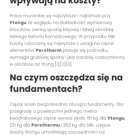
wpływają na koszty?
Prace murarskie są najszybsze i najtańsze przy
Ytongu
ze względu na dokładność wymiarową
bloczków, cienką spoinę klejową i łatwą obróbkę
lekkiego betonu komórkowego. W przypadku Silki
koszty robocizny są najwyższe z uwagi na ciężar
elementów.
Porotherm
plasuje się pośrodku,
wymaga grubszej spoiny i jest bardziej czasochłonny
w obróbce niż Ytong [1][2][3].
Na czym oszczędza się na
fundamentach?
Ciężar ścian bezpośrednio obciąża fundamenty. Dla
przegrody o powierzchni jednego metra
kwadratowego ciężar wynosi około 151 kg dla
Ytongu
,
221 kg dla
Porothermu
i 353 kg dla Silki. Lżejsze
ściany Ytongu umożliwiają oszczędności na