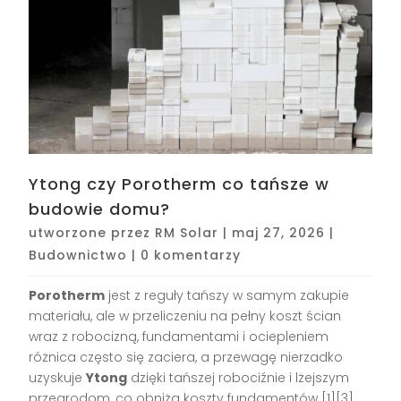
Ytong czy Porotherm co tańsze w
budowie domu?
utworzone przez
RM Solar
|
maj 27, 2026
|
Budownictwo
|
0 komentarzy
Porotherm
jest z reguły tańszy w samym zakupie
materiału, ale w przeliczeniu na pełny koszt ścian
wraz z robocizną, fundamentami i ociepleniem
różnica często się zaciera, a przewagę nierzadko
uzyskuje
Ytong
dzięki tańszej robociźnie i lżejszym
przegrodom, co obniża koszty fundamentów [1][3]