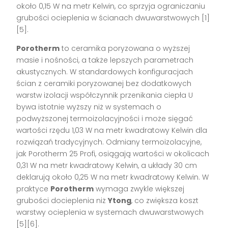
około 0,15 W na metr Kelwin, co sprzyja ograniczaniu
grubości ocieplenia w ścianach dwuwarstwowych [1]
[5].
Porotherm
to ceramika poryzowana o wyższej
masie i nośności, a także lepszych parametrach
akustycznych. W standardowych konfiguracjach
ścian z ceramiki poryzowanej bez dodatkowych
warstw izolacji współczynnik przenikania ciepła U
bywa istotnie wyższy niż w systemach o
podwyższonej termoizolacyjności i może sięgać
wartości rzędu 1,03 W na metr kwadratowy Kelwin dla
rozwiązań tradycyjnych. Odmiany termoizolacyjne,
jak Porotherm 25 Profi, osiągają wartości w okolicach
0,31 W na metr kwadratowy Kelwin, a układy 30 cm
deklarują około 0,25 W na metr kwadratowy Kelwin. W
praktyce
Porotherm
wymaga zwykle większej
grubości docieplenia niż
Ytong
, co zwiększa koszt
warstwy ocieplenia w systemach dwuwarstwowych
[5][6].