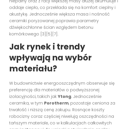
niepalny oraz z racji większej masy dłużej akumuluje i
oddaje ciepło, co przekłada się na komfort cieplny i
akustykę. Jednocześnie większa masa i nośność
ceramiki poryzowanej poprawia parametry
dźwiękochłonne ścian względem betonu
komórkowego [3][5][7].
Jak rynek i trendy
wpływają na wybór
materiału?
W budownictwie energooszczędnym obserwuje się
preferencję dla materiałów o podwyższonej
izolacyjności, takich jak
Ytong
. Jednocześnie
ceramika, w tym
Porotherm
, pozostaje ceniona za
trwałość i niższą cenę zakupu. Rosnące koszty
robocizny coraz częściej niwelują oszczędności na
tańszym materiale, co w kalkulacjach całkowitych