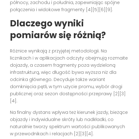
północy, zachodu i południa, zapewniając spójne
połączenia i widokowe fragmenty [4][5][6][9].
Dlaczego wyniki
pomiarów się różnią?
Różnice wynikają z przyjętej metodologii. Na
licznikach i w aplikacjach odczyty obejmują rozmaite
dojazdy, a czasem fragmenty poza wydzieloną
infrastrukturą, więc długość bywa wyższa niż dla
odcinka głównego. Decyduje także wariant
domknięcia pętli, w tym użycie promu, wybór drogi
publicznej oraz sezon dostępności przeprawy [2][3]
[4].
Na finalny dystans wpływa też kierunek jazdy, bieżące
objazdy i indywidualne skróty lub nadkładki, co
naturalnie tworzy spektrum wartości publikowanych
w przewodnikach i relacjach [2][3][4].