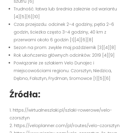
szutru [6]
Trudność: łatwa lub średnia zależnie od wariantu
[4][5][6][10]
Czas przejazdu: odcinek 2–4 godziny, pętla 2–6
godzin, ścieżka często 3–4 godziny, 40 km z
przerwami około 6 godzin [1][4][6][8]
Sezon na prom: zwykle maj październik [3][4][8]
Rok ukończenia głównych odcinków: 2019 [4][9]
Powiązanie ze szlakiem Velo Dunajec i
miejscowościami regionu: Czorsztyn, Niedzica,
Dębno, Falsztyn, Frydman, Sromowce [1][5][6]
Źródła:
https://wirtualneszlaki.pl/szlaki-rowerowe/velo-
czorsztyn
https://veloplanner.com/pl/routes/velo-czorsztyn