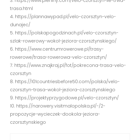
https://www.pieniny.com/velo-czorsztyn-ile-trwa-
trasa.html
https://plannawypad.pl/velo-czorsztyn-velo-
dunajec/
https://polskapogodzinach.pl/velo-czorsztyn-
szlak-rowerowy-wokol-jeziora-czorsztynskiego/
https://www.centrumrowerowe.pl/trasy-
rowerowe/trasa-rowerowa-velo-czorsztyn/
https://www.znajkraj.pl/fot/pokrecona-trasa-velo-
czorsztyn
https://101countriesbefore50.com/polska/velo-
czorsztyn-trasa-wokol-jeziora-czorsztynskiego
https://projektyprzygodowe.pl/velo-czorsztyn/
https://narowery.visitmalopolska.pl/-/2-
propozycje-wycieczek-dookola-jeziora-
czorsztynskiego