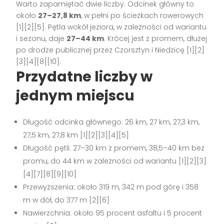
Warto zapamiętać dwie liczby. Odcinek główny to
około
27–27,8 km
, w pełni po ścieżkach rowerowych
[1][2][5]. Pętla wokół jeziora, w zależności od wariantu
i sezonu, daje
27–44 km
. Krócej jest z promem, dłużej
po drodze publicznej przez Czorsztyn i Niedzicę [1][2]
[3][4][8][10].
Przydatne liczby w
jednym miejscu
Długość odcinka głównego: 26 km, 27 km, 27,3 km,
27,5 km, 27,8 km [1][2][3][4][5]
Długość pętli: 27–30 km z promem, 38,5–40 km bez
promu, do 44 km w zależności od wariantu [1][2][3]
[4][7][8][9][10]
Przewyższenia: około 319 m, 342 m pod górę i 358
m w dół, do 377 m [2][6]
Nawierzchnia: około 95 procent asfaltu i 5 procent