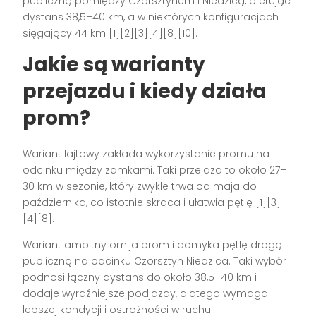
publiczną pomiędzy Czorsztynem i Niedzicą, oferując
dystans 38,5–40 km, a w niektórych konfiguracjach
sięgający 44 km [1][2][3][4][8][10].
Jakie są warianty
przejazdu i kiedy działa
prom?
Wariant lajtowy zakłada wykorzystanie promu na
odcinku między zamkami. Taki przejazd to około 27–
30 km w sezonie, który zwykle trwa od maja do
października, co istotnie skraca i ułatwia pętlę [1][3]
[4][8].
Wariant ambitny omija prom i domyka pętlę drogą
publiczną na odcinku Czorsztyn Niedzica. Taki wybór
podnosi łączny dystans do około 38,5–40 km i
dodaje wyraźniejsze podjazdy, dlatego wymaga
lepszej kondycji i ostrożności w ruchu