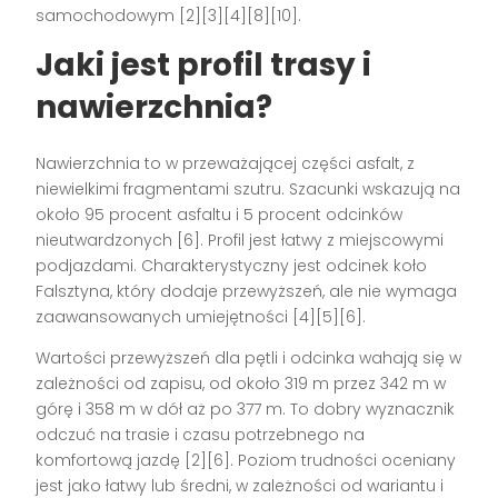
samochodowym [2][3][4][8][10].
Jaki jest profil trasy i
nawierzchnia?
Nawierzchnia to w przeważającej części asfalt, z
niewielkimi fragmentami szutru. Szacunki wskazują na
około 95 procent asfaltu i 5 procent odcinków
nieutwardzonych [6]. Profil jest łatwy z miejscowymi
podjazdami. Charakterystyczny jest odcinek koło
Falsztyna, który dodaje przewyższeń, ale nie wymaga
zaawansowanych umiejętności [4][5][6].
Wartości przewyższeń dla pętli i odcinka wahają się w
zależności od zapisu, od około 319 m przez 342 m w
górę i 358 m w dół aż po 377 m. To dobry wyznacznik
odczuć na trasie i czasu potrzebnego na
komfortową jazdę [2][6]. Poziom trudności oceniany
jest jako łatwy lub średni, w zależności od wariantu i