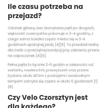
Ile czasu potrzeba na
przejazd?
Odcinek główny, bez domykania pętli po drogach,
większość rowerzystów pokonuje w 2–4 godziny, z
czego sama ścieżka często mieści się w 3–4
godzinach spokojnej jazdy [4][6]. To przedział realny
dla osób o przeciętnej kondycji przy założeniu przerw
na odpoczynek [4][6].
Pełna pętla to łącznie 2–6 godzin w zależności od
wariantu, nawierzchni, przewyższeń oraz przerw.
Dystans około 40 km z postojami i swobodnym
tempem zamyka się często w około 6 godzinach [1]
[8].
Czy Velo Czorsztyn jest
dla każdego?