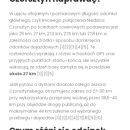
W ujęciu oficjalnym i pomiarowym długość odcinka
głównego, czyli liniowego połączenia Niedzica
Czorsztyn po ścieżkach rowerowych, podawana jest
jako 26 km, 27 km, 27,3 km, 27,5 km lub 27,8 km w
zależności od źródła i sposobu domknięcia
odcinków dojazdowych [1][2][3][4][5]. Te
rozbieżności wynikają z różnic w trackach GPS oraz
przyjętych punktach startu i końca, ale wszystkie
wskazują, że rdzeń trasy zamyka się w przedziale
około 27 km
[1][2][5].
Jeśli pytasz o dystans dookoła całego Jeziora
Czorsztyńskiego, otrzymujesz zakres od 27–30 km
przy wykorzystaniu przeprawy wodnej, przez 38,5–40
km przy objeździe drogą publiczną, aż do
maksymalnie 44 km zależnie od wybranego
przebiegu i dojazdów [1][2][3][4][7][8][9][10].