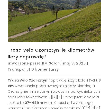
Trasa Velo Czorsztyn ile kilometrów
liczy naprawdę?
utworzone przez
RM Solar
|
maj 3, 2026
|
Transport
|
0 komentarzy
Trasa Velo Czorsztyn
naprawdę liczy około
27–27,8
km
w wariancie podstawowym między Niedzicą a
Czorsztynem, mierzonym wyłącznie po wydzielonych
ścieżkach rowerowych [1][2][5]. Pełna pętla dookoła
jeziora to
27–44 km
w zależności od wybranego
wariantu i użycia promu między zamkami [1][2][3][4].