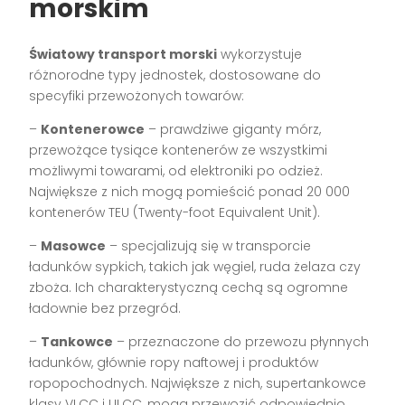
morskim
Światowy transport morski
wykorzystuje
różnorodne typy jednostek, dostosowane do
specyfiki przewożonych towarów:
–
Kontenerowce
– prawdziwe giganty mórz,
przewożące tysiące kontenerów ze wszystkimi
możliwymi towarami, od elektroniki po odzież.
Największe z nich mogą pomieścić ponad 20 000
kontenerów TEU (Twenty-foot Equivalent Unit).
–
Masowce
– specjalizują się w transporcie
ładunków sypkich, takich jak węgiel, ruda żelaza czy
zboża. Ich charakterystyczną cechą są ogromne
ładownie bez przegród.
–
Tankowce
– przeznaczone do przewozu płynnych
ładunków, głównie ropy naftowej i produktów
ropopochodnych. Największe z nich, supertankowce
klasy VLCC i ULCC, mogą przewozić odpowiednio