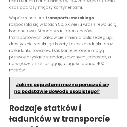
roku i Kanału Panamskiego w 1914 znacząco skróciło
czas podróży między kontynentami.
Współczesna era
transportu morskiego
rozpoczęła się w latach 50. XX wieku wraz z rewolucją
kontenerową. Standaryzacja kontenerów
transportowych całkowicie zmieniła oblicze żeglugi,
drastycznie redukując koszty i czas załadunku oraz
rozładunku towarów. Dziś kontenerowce mogą
przewozić tysiące standaryzowanych jednostek, a
największe z nich osiągają długość ponad 400
metrów.
Jakimi pojazdami można poruszać się
na podstawie dowodu osobistego?
Rodzaje statków i
ładunków w transporcie