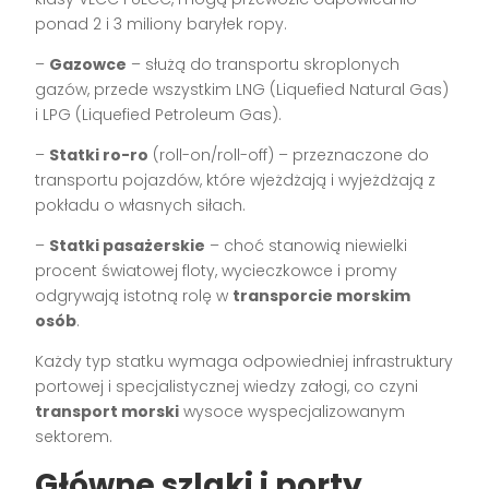
ponad 2 i 3 miliony baryłek ropy.
–
Gazowce
– służą do transportu skroplonych
gazów, przede wszystkim LNG (Liquefied Natural Gas)
i LPG (Liquefied Petroleum Gas).
–
Statki ro-ro
(roll-on/roll-off) – przeznaczone do
transportu pojazdów, które wjeżdżają i wyjeżdżają z
pokładu o własnych siłach.
–
Statki pasażerskie
– choć stanowią niewielki
procent światowej floty, wycieczkowce i promy
odgrywają istotną rolę w
transporcie morskim
osób
.
Każdy typ statku wymaga odpowiedniej infrastruktury
portowej i specjalistycznej wiedzy załogi, co czyni
transport morski
wysoce wyspecjalizowanym
sektorem.
Główne szlaki i porty