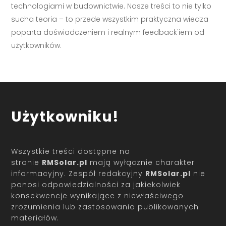
technologiami w budownictwie. Nasze treści to nie tylko
sucha teoria – to przede wszystkim praktyczna wiedza
poparta doświadczeniem i realnym feedback'iem od
użytkowników.
Użytkowniku!
Wszystkie treści dostępne na
stronie
RMSolar.pl
mają wyłącznie charakter
informacyjny. Zespół redakcyjny
RMSolar.pl
nie
ponosi odpowiedzialności za jakiekolwiek
konsekwencje wynikające z niewłaściwego
zrozumienia lub zastosowania publikowanych
materiałów.