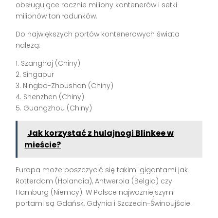
obsługujące rocznie miliony kontenerów i setki
milionów ton ładunków.
Do największych portów kontenerowych świata
należą:
1. Szanghaj (Chiny)
2. Singapur
3. Ningbo-Zhoushan (Chiny)
4. Shenzhen (Chiny)
5. Guangzhou (Chiny)
Jak korzystać z hulajnogi Blinkee w
mieście?
Europa może poszczycić się takimi gigantami jak
Rotterdam (Holandia), Antwerpia (Belgia) czy
Hamburg (Niemcy). W Polsce najważniejszymi
portami są Gdańsk, Gdynia i Szczecin-Świnoujście.