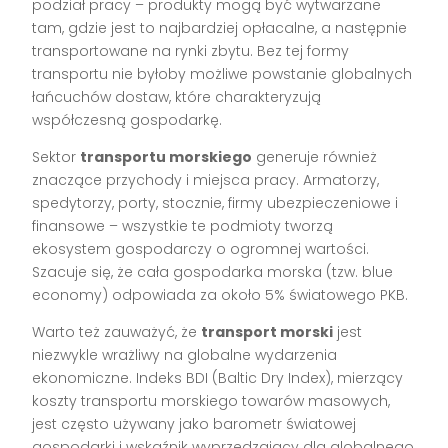
podział pracy – produkty mogą być wytwarzane
tam, gdzie jest to najbardziej opłacalne, a następnie
transportowane na rynki zbytu. Bez tej formy
transportu nie byłoby możliwe powstanie globalnych
łańcuchów dostaw, które charakteryzują
współczesną gospodarkę.
Sektor
transportu morskiego
generuje również
znaczące przychody i miejsca pracy. Armatorzy,
spedytorzy, porty, stocznie, firmy ubezpieczeniowe i
finansowe – wszystkie te podmioty tworzą
ekosystem gospodarczy o ogromnej wartości.
Szacuje się, że cała gospodarka morska (tzw. blue
economy) odpowiada za około 5% światowego PKB.
Warto też zauważyć, że
transport morski
jest
niezwykle wrażliwy na globalne wydarzenia
ekonomiczne. Indeks BDI (Baltic Dry Index), mierzący
koszty transportu morskiego towarów masowych,
jest często używany jako barometr światowej
gospodarki i wskaźnik wyprzedzający dla globalnego