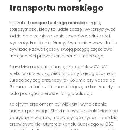
transportu morskiego
Początki
transportu drogą morską
sięgają
starożytności, kiedy to ludzie zaczęli wykorzystywać
łodzie do przemieszczania towarów wzdłuż rzek i
wybrzeży. Fenicjanie, Grecy, Rzymianie – wszystkie te
cywilizacje zawdzięczały swoją potęgę częściowo
umiejętności prowadzenia handlu morskiego.
Prawdziwa rewolucja nastąpiła jednak w XV i XVI
wieku, wraz z epoką wielkich odkryć geograficznych.
Europejscy żeglarze, tacy jak Kolumb czy Vasco da
Gama, przetarli szlaki morskie łączące kontynenty, co
dało początek pierwszej fali globalizacji.
Kolejnym przełomem był wiek XIX i wynalezienie
napędu parowego. Statki nie były już uzależnione od
kapryśnych wiatrów, mogły płynąć szybciej i bardziej
przewidywalnie. Otwarcie Kanału Sueskiego w 1869