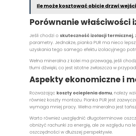
Ile może kosztować obicie drzwi wejś
Porównanie właściwości i
Jeśli chodzi o
skuteczność izolacji termicznej
,
parametry. Jednakże, pianka PUR ma nieco lepsz
uzyskania tego samego efektu izolacyjnego potr
Wełna mineralna z kolei ma przewagę, jeśli chodzi
tłumi dźwięki, co jest istotne zwłaszcza w przy
Aspekty ekonomiczne i 
Rozważając
koszty ocieplenia domu
, należy w
również koszty montażu. Pianka PUR jest zazwyczaj 
wymaga mniej pracy. Wełna mineralna jest tańsz
Warto również uwzględnić długoterminowe oszc
obniżyć rachunki za energię, ale ze względu na l
oszczędności w dłuższej perspektywie.