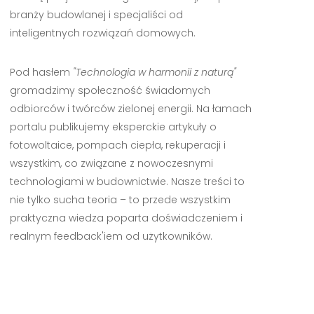
branży budowlanej i specjaliści od
inteligentnych rozwiązań domowych.
Pod hasłem
"Technologia w harmonii z naturą"
gromadzimy społeczność świadomych
odbiorców i twórców zielonej energii. Na łamach
portalu publikujemy eksperckie artykuły o
fotowoltaice, pompach ciepła, rekuperacji i
wszystkim, co związane z nowoczesnymi
technologiami w budownictwie. Nasze treści to
nie tylko sucha teoria – to przede wszystkim
praktyczna wiedza poparta doświadczeniem i
realnym feedback'iem od użytkowników.