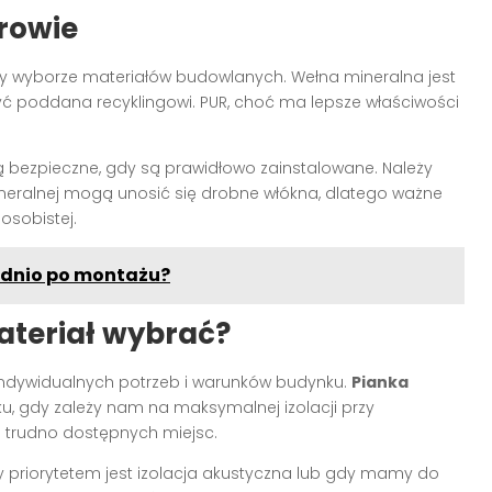
rowie
rzy wyborze materiałów budowlanych. Wełna mineralna jest
 poddana recyklingowi. PUR, choć ma lepsze właściwości
są bezpieczne, gdy są prawidłowo zainstalowane. Należy
eralnej mogą unosić się drobne włókna, dlatego ważne
osobistej.
ednio po montażu?
teriał wybrać?
indywidualnych potrzeb i warunków budynku.
Pianka
ku, gdy zależy nam na maksymalnej izolacji przy
o trudno dostępnych miejsc.
priorytetem jest izolacja akustyczna lub gdy mamy do