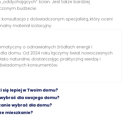
oddychających” ścian. Jest także bardziej
czonym budżecie.
konsultacja z doświadczonym specjalistą, który oceni
lny materiał izolacyjny.
ematyczny o odnawialnych źródłach energii i
h dla domu. Od 2024 roku łączymy świat nowoczesnych
wisko naturalne, dostarczając praktyczną wiedzę i
a świadomych konsumentów.
zi się lepiej w Twoim domu?
o wybrać dla swojego domu?
ązanie wybrać dla domu?
sze mieszkanie?