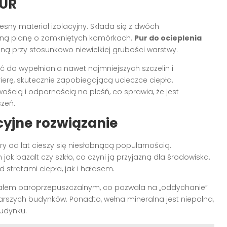
PUR
sny materiał izolacyjny. Składa się z dwóch
wną pianę o zamkniętych komórkach.
Pur do ocieplenia
ną przy stosunkowo niewielkiej grubości warstwy.
ść do wypełniania nawet najmniejszych szczelin i
ierę, skutecznie zapobiegającą ucieczce ciepła.
wością i odpornością na pleśń, co sprawia, że jest
zeń.
yjne rozwiązanie
óry od lat cieszy się niesłabnącą popularnością.
ak bazalt czy szkło, co czyni ją przyjazną dla środowiska.
stratami ciepła, jak i hałasem.
riałem paroprzepuszczalnym, co pozwala na „oddychanie”
tarszych budynków. Ponadto, wełna mineralna jest niepalna,
udynku.