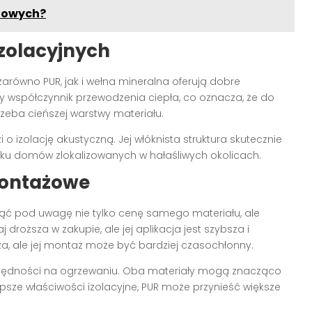
ciowych?
zolacyjnych
 zarówno PUR, jak i wełna mineralna oferują dobre
y współczynnik przewodzenia ciepła, co oznacza, że do
zeba cieńszej warstwy materiału.
 o izolację akustyczną. Jej włóknista struktura skutecznie
padku domów zlokalizowanych w hałaśliwych okolicach.
montażowe
ziąć pod uwagę nie tylko cenę samego materiału, ale
droższa w zakupie, ale jej aplikacja jest szybsza i
a, ale jej montaż może być bardziej czasochłonny.
zędności na ogrzewaniu. Oba materiały mogą znacząco
epsze właściwości izolacyjne, PUR może przynieść większe