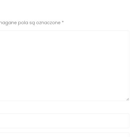
agane pola są oznaczone
*