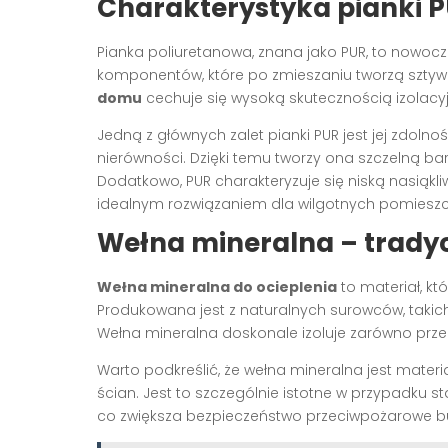
Charakterystyka pianki 
Pianka poliuretanowa, znana jako PUR, to nowocze
komponentów, które po zmieszaniu tworzą szty
domu
cechuje się wysoką skutecznością izolacyj
Jedną z głównych zalet pianki PUR jest jej zdolno
nierówności. Dzięki temu tworzy ona szczelną bar
Dodatkowo, PUR charakteryzuje się niską nasiąkli
idealnym rozwiązaniem dla wilgotnych pomieszc
Wełna mineralna – tradyc
Wełna mineralna do ocieplenia
to materiał, kt
Produkowana jest z naturalnych surowców, takich j
Wełna mineralna doskonale izoluje zarówno przed 
Warto podkreślić, że wełna mineralna jest mate
ścian. Jest to szczególnie istotne w przypadku s
co zwiększa bezpieczeństwo przeciwpożarowe b