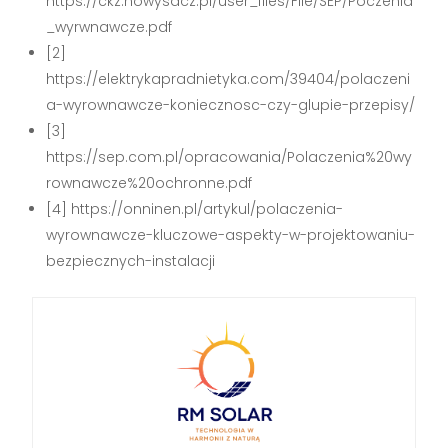
https://ckz.nowysacz.pl/user_files/File/SEP/Poczenia
_wyrwnawcze.pdf
[2]
https://elektrykapradnietyka.com/39404/polaczeni
a-wyrownawcze-koniecznosc-czy-glupie-przepisy/
[3]
https://sep.com.pl/opracowania/Polaczenia%20wy
rownawcze%20ochronne.pdf
[4] https://onninen.pl/artykul/polaczenia-
wyrownawcze-kluczowe-aspekty-w-projektowaniu-
bezpiecznych-instalacji