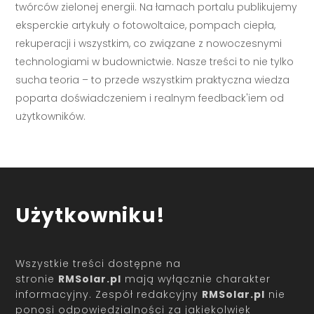
twórców zielonej energii. Na łamach portalu publikujemy
eksperckie artykuły o fotowoltaice, pompach ciepła,
rekuperacji i wszystkim, co związane z nowoczesnymi
technologiami w budownictwie. Nasze treści to nie tylko
sucha teoria – to przede wszystkim praktyczna wiedza
poparta doświadczeniem i realnym feedback'iem od
użytkowników.
Użytkowniku!
Wszystkie treści dostępne na
stronie
RMSolar.pl
mają wyłącznie charakter
informacyjny. Zespół redakcyjny
RMSolar.pl
nie
ponosi odpowiedzialności za jakiekolwiek