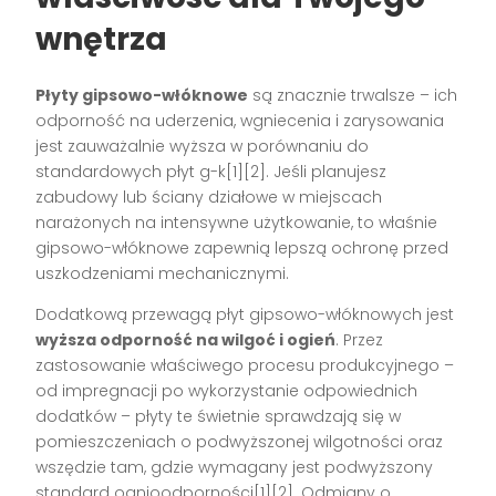
wnętrza
Płyty gipsowo-włóknowe
są znacznie trwalsze – ich
odporność na uderzenia, wgniecenia i zarysowania
jest zauważalnie wyższa w porównaniu do
standardowych płyt g-k[1][2]. Jeśli planujesz
zabudowy lub ściany działowe w miejscach
narażonych na intensywne użytkowanie, to właśnie
gipsowo-włóknowe zapewnią lepszą ochronę przed
uszkodzeniami mechanicznymi.
Dodatkową przewagą płyt gipsowo-włóknowych jest
wyższa odporność na wilgoć i ogień
. Przez
zastosowanie właściwego procesu produkcyjnego –
od impregnacji po wykorzystanie odpowiednich
dodatków – płyty te świetnie sprawdzają się w
pomieszczeniach o podwyższonej wilgotności oraz
wszędzie tam, gdzie wymagany jest podwyższony
standard ognioodporności[1][2]. Odmiany o