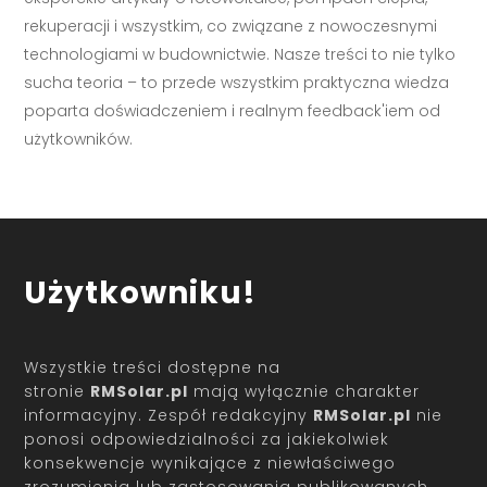
rekuperacji i wszystkim, co związane z nowoczesnymi
technologiami w budownictwie. Nasze treści to nie tylko
sucha teoria – to przede wszystkim praktyczna wiedza
poparta doświadczeniem i realnym feedback'iem od
użytkowników.
Użytkowniku!
Wszystkie treści dostępne na
stronie
RMSolar.pl
mają wyłącznie charakter
informacyjny. Zespół redakcyjny
RMSolar.pl
nie
ponosi odpowiedzialności za jakiekolwiek
konsekwencje wynikające z niewłaściwego