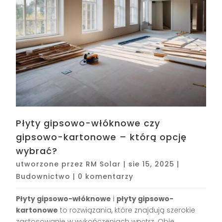
Płyty gipsowo-włóknowe czy
gipsowo-kartonowe – którą opcję
wybrać?
utworzone przez
RM Solar
|
sie 15, 2025
|
Budownictwo
|
0 komentarzy
Płyty gipsowo-włóknowe
i
płyty gipsowo-
kartonowe
to rozwiązania, które znajdują szerokie
zastosowanie w wykończeniach wnętrz. Obie