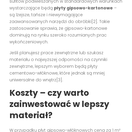
sufitów podwieszanych w standardowych warunkach
wystarczające będą
płyty gipsowo-kartonowe
–
są lżejsze, tańsze i niewymagające
zaawansowanych narzędzi do obróbki[2]. Takie
zastosowanie sprawia, że gipsowo-kartonowe
dominują na rynku szeroko rozumianych prac
wykończeniowych.
Jeśli planujesz prace zewnętrzne lub szukasz
materiału o najwyższej odporności na czynniki
zewnętrzne, lepszym wyborem będą płyty
cementowo-włóknowe, które jednak są mniej
uniwersalne do wnętrz[3].
Koszty – czy warto
zainwestować w lepszy
materiał?
W przypadku płyt gipsowo-włóknowych cena za 1 m²