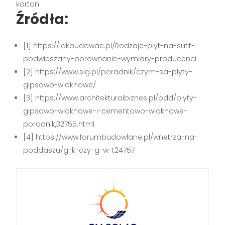
karton.
Źródła:
[1] https://jakbudowac.pl/Rodzaje-plyt-na-sufit-
podwieszany-porownanie-wymiary-producenci
[2] https://www.sig.pl/poradnik/czym-sa-plyty-
gipsowo-wloknowe/
[3] https://www.architekturaibiznes.pl/pdd/plyty-
gipsowo-wloknowe-i-cementowo-wloknowe-
poradnik,32755.html
[4] https://www.forumbudowlane.pl/wnetrza-na-
poddaszu/g-k-czy-g-w-t24757