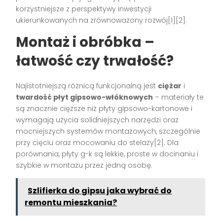
korzystniejsze z perspektywy inwestycji
ukierunkowanych na zrównoważony rozwój[1][2].
Montaż i obróbka –
łatwość czy trwałość?
Najistotniejszą różnicą funkcjonalną jest
ciężar
i
twardość płyt gipsowo-włóknowych
– materiały te
są znacznie cięższe niż płyty gipsowo-kartonowe i
wymagają użycia solidniejszych narzędzi oraz
mocniejszych systemów montażowych, szczególnie
przy cięciu oraz mocowaniu do stelaży[2]. Dla
porównania, płyty g-k są lekkie, proste w docinaniu i
szybkie w montażu przez jedną osobę.
Szlifierka do gipsu jaka wybrać do
remontu mieszkania?