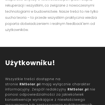
rekuperacji i wszystkim, co związane z nowoczesnymi
technologiami w budownictwie. Nasze treści to nie tylko
sucha teoria – to przede wszystkim praktyczna wiedza
poparta doświadczeniem i realnym feedback'iem od
użytkowników.
Użytkowniku!
Wszystkie treści dostępne na
stronie
RMSolar.pl
mają wyłącznie charakter
informacyjny. Zespół redakcyjny
RMSolar.pl
nie
ponosi odpowiedzialności za jakiekolwiek
konsekwencje wynikające z niewłaściwego
zrozumienia lub zastosowania publikowanych