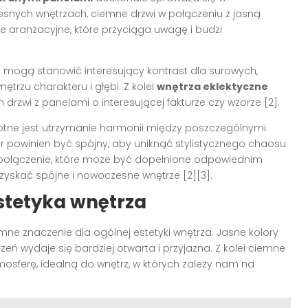
snych wnętrzach, ciemne drzwi w połączeniu z jasną
e aranżacyjne, które przyciąga uwagę i budzi
i mogą stanowić interesujący kontrast dla surowych,
rzu charakteru i głębi. Z kolei
wnętrza eklektyczne
drzwi z panelami o interesującej fakturze czy wzorze [2].
totne jest utrzymanie harmonii między poszczególnymi
r powinien być spójny, aby uniknąć stylistycznego chaosu
ne połączenie, które może być dopełnione odpowiednim
zyskać spójne i nowoczesne wnętrze [2][3].
stetyka wnętrza
e znaczenie dla ogólnej estetyki wnętrza. Jasne kolory
rzeń wydaje się bardziej otwarta i przyjazna. Z kolei ciemne
mosferę, idealną do wnętrz, w których zależy nam na