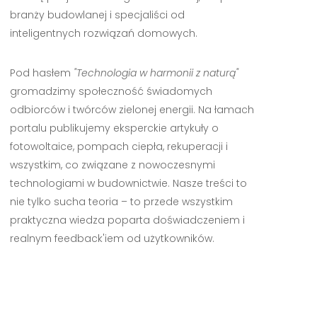
branży budowlanej i specjaliści od
inteligentnych rozwiązań domowych.
Pod hasłem
"Technologia w harmonii z naturą"
gromadzimy społeczność świadomych
odbiorców i twórców zielonej energii. Na łamach
portalu publikujemy eksperckie artykuły o
fotowoltaice, pompach ciepła, rekuperacji i
wszystkim, co związane z nowoczesnymi
technologiami w budownictwie. Nasze treści to
nie tylko sucha teoria – to przede wszystkim
praktyczna wiedza poparta doświadczeniem i
realnym feedback'iem od użytkowników.