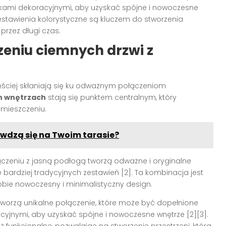
kami dekoracyjnymi, aby uzyskać spójne i nowoczesne
zestawienia kolorystyczne są kluczem do stworzenia
 przez długi czas.
eniu ciemnych drzwi z
ęściej skłaniają się ku odważnym połączeniom
h wnętrzach
stają się punktem centralnym, który
mieszczeniu.
wdzą się na Twoim tarasie?
zeniu z jasną podłogą tworzą odważne i oryginalne
e bardziej tradycyjnych zestawień [2]. Ta kombinacja jest
bie nowoczesny i minimalistyczny design.
tworzą unikalne połączenie, które może być dopełnione
yjnymi, aby uzyskać spójne i nowoczesne wnętrze [2][3].
eż funkcjonalne, pozwalając na stworzenie przestrzeni, która