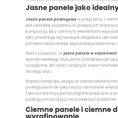
Jasne panele jako idealn
Jasne panele podłogowe
w połączeniu z ciemny
jest niezwykle pożądany w dzisiejszych aranżacjac
komponują się z ciemnymi elementami wyposażeni
tylko prezentuje się niezwykle elegancko, ale rów
pomieszczenie wydaje się bardziej przestronne i 
Warto zauważyć, że
jasne panele w odcieniach
skandynawskiego stylu, który charakteryzuje się p
rozwiązanie dla osób ceniących sobie minimaliz
dla tego stylu.
Eksperci zwracają uwagę, że zastosowanie kont
podłogowymi nie tylko tworzy harmonijne wnętrz
Taka kombinacja jest szczególnie polecana w pr
podłoga może optycznie powiększyć przestrzeń.
Ciemne panele i ciemne dr
wyrafinowanie