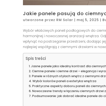
Jakie panele pasują do ciemny
utworzone przez
RM Solar
|
maj 5, 2025
|
B
Wybór właściwych paneli podłogowych do ciemn
harmonijnej i nowoczesnej aranżacji wnętrza. O
wpłynąć na postrzeganie przestrzeni, dodając je
najlepiej współgrają z ciemnymi drzwiami w no
Spis treści
Jasne panele jako idealny kontrast dla ciemnych
Ciemne panele i ciemne drzwi – elegancja i wyr
Panele w różnych stylach wnętrz z ciemnymi dr
Wybór kolorów paneli a estetyka wnętrza
Praktyczne aspekty doboru paneli do ciemnych
Nowoczesne trendy w łączeniu ciemnych drzwi 
Podsumowanie: jak dobrać idealne panele do c