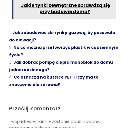
Jakie tynki zewnętrzne sprawdzą się
przy budowie domu?
Jak zabudować skrzynkę gazową, by pasowała
do elewacji?
Na co można przetworzyć plastik w codziennym
życiu?
Jak dobrać pompę ciepła monoblok do domu
jednorodzinnego?
Co oznacza na butelce PET 1 i czy ma to
znaczenie dla zdrowia?
Prześlij komentarz
Twój adres email nie zostanie opublikowany.
Wymagane pola są oznaczone
*