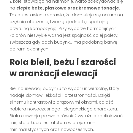
Z kolei stawiając na harmonię, warto zdecydować się
na
ciepłe beże, piaskowe oraz kremowe tonacje
.
Takie zestawienie sprawia, że dom staje się naturalną
częścią otoczenia, tworząc jednolitą, spokojną i
przytulną kompozycję. Przy wyborze harmonijnych
kolorów niezwykle ważna jest spójność całej palety,
zwłaszcza gdy dach budynku ma podobną barwę
do ram okiennych.
Rola bieli, beżu i szarości
w aranżacji elewacji
Biel na elewacji budynku to wybór uniwersalny, który
nadaje domowi lekkości i przestronności. Dzięki
silnemu kontrastowi z brązowymi oknami, całość
nabiera nowoczesnego i eleganckiego charakteru.
Biała elewacja pozwala również wyraźnie zdefiniować
linię stolarki, co jest atutem w projektach
minimalistycznych oraz nowoczesnych.