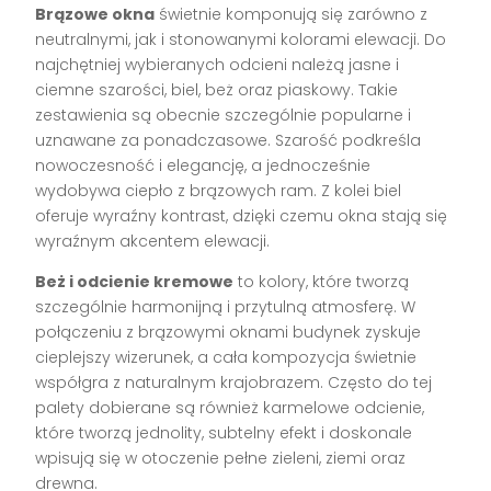
Brązowe okna
świetnie komponują się zarówno z
neutralnymi, jak i stonowanymi kolorami elewacji. Do
najchętniej wybieranych odcieni należą jasne i
ciemne szarości, biel, beż oraz piaskowy. Takie
zestawienia są obecnie szczególnie popularne i
uznawane za ponadczasowe. Szarość podkreśla
nowoczesność i elegancję, a jednocześnie
wydobywa ciepło z brązowych ram. Z kolei biel
oferuje wyraźny kontrast, dzięki czemu okna stają się
wyraźnym akcentem elewacji.
Beż i odcienie kremowe
to kolory, które tworzą
szczególnie harmonijną i przytulną atmosferę. W
połączeniu z brązowymi oknami budynek zyskuje
cieplejszy wizerunek, a cała kompozycja świetnie
współgra z naturalnym krajobrazem. Często do tej
palety dobierane są również karmelowe odcienie,
które tworzą jednolity, subtelny efekt i doskonale
wpisują się w otoczenie pełne zieleni, ziemi oraz
drewna.