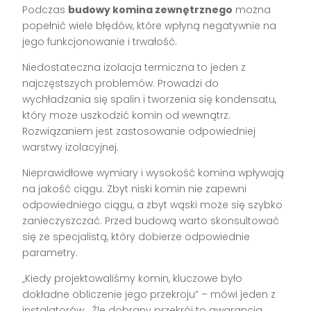
Podczas
budowy komina zewnętrznego
można
popełnić wiele błędów, które wpłyną negatywnie na
jego funkcjonowanie i trwałość.
Niedostateczna izolacja termiczna to jeden z
najczęstszych problemów. Prowadzi do
wychładzania się spalin i tworzenia się kondensatu,
który może uszkodzić komin od wewnątrz.
Rozwiązaniem jest zastosowanie odpowiedniej
warstwy izolacyjnej.
Nieprawidłowe wymiary i wysokość komina wpływają
na jakość ciągu. Zbyt niski komin nie zapewni
odpowiedniego ciągu, a zbyt wąski może się szybko
zanieczyszczać. Przed budową warto skonsultować
się ze specjalistą, który dobierze odpowiednie
parametry.
„Kiedy projektowaliśmy komin, kluczowe było
dokładne obliczenie jego przekroju” – mówi jeden z
instalatorów. „Źle dobrany przekrój to gwarancja