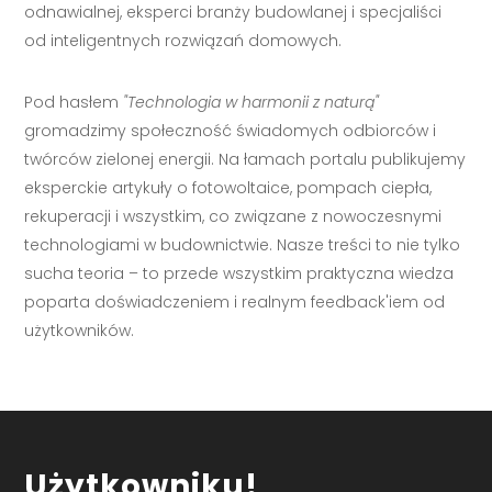
odnawialnej, eksperci branży budowlanej i specjaliści
od inteligentnych rozwiązań domowych.
Pod hasłem
"Technologia w harmonii z naturą"
gromadzimy społeczność świadomych odbiorców i
twórców zielonej energii. Na łamach portalu publikujemy
eksperckie artykuły o fotowoltaice, pompach ciepła,
rekuperacji i wszystkim, co związane z nowoczesnymi
technologiami w budownictwie. Nasze treści to nie tylko
sucha teoria – to przede wszystkim praktyczna wiedza
poparta doświadczeniem i realnym feedback'iem od
użytkowników.
Użytkowniku!