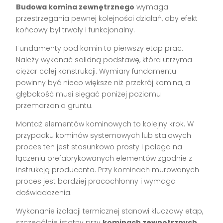
Budowa komina zewnętrznego
wymaga
przestrzegania pewnej kolejności działań, aby efekt
końcowy był trwały i funkcjonalny.
Fundamenty pod komin to pierwszy etap prac.
Należy wykonać solidną podstawę, która utrzyma
ciężar całej konstrukcji. Wymiary fundamentu
powinny być nieco większe niż przekrój komina, a
głębokość musi sięgać poniżej poziomu
przemarzania gruntu.
Montaż elementów kominowych to kolejny krok. W
przypadku kominów systemowych lub stalowych
proces ten jest stosunkowo prosty i polega na
łączeniu prefabrykowanych elementów zgodnie z
instrukcją producenta. Przy kominach murowanych
proces jest bardziej pracochłonny i wymaga
doświadczenia.
Wykonanie izolacji termicznej stanowi kluczowy etap,
szczególnie istotny przy
kominach zewnętrznych
.