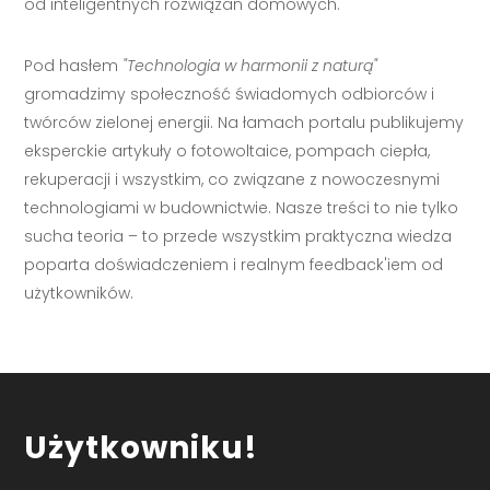
od inteligentnych rozwiązań domowych.
Pod hasłem
"Technologia w harmonii z naturą"
gromadzimy społeczność świadomych odbiorców i
twórców zielonej energii. Na łamach portalu publikujemy
eksperckie artykuły o fotowoltaice, pompach ciepła,
rekuperacji i wszystkim, co związane z nowoczesnymi
technologiami w budownictwie. Nasze treści to nie tylko
sucha teoria – to przede wszystkim praktyczna wiedza
poparta doświadczeniem i realnym feedback'iem od
użytkowników.
Użytkowniku!