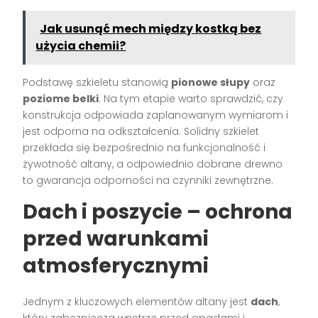
Jak usunąć mech między kostką bez
użycia chemii?
Podstawę szkieletu stanowią
pionowe słupy
oraz
poziome belki
. Na tym etapie warto sprawdzić, czy
konstrukcja odpowiada zaplanowanym wymiarom i
jest odporna na odkształcenia. Solidny szkielet
przekłada się bezpośrednio na funkcjonalność i
żywotność altany, a odpowiednio dobrane drewno
to gwarancja odporności na czynniki zewnętrzne.
Dach i poszycie – ochrona
przed warunkami
atmosferycznymi
Jednym z kluczowych elementów altany jest
dach
,
który zabezpiecza wnętrze przed opadami i