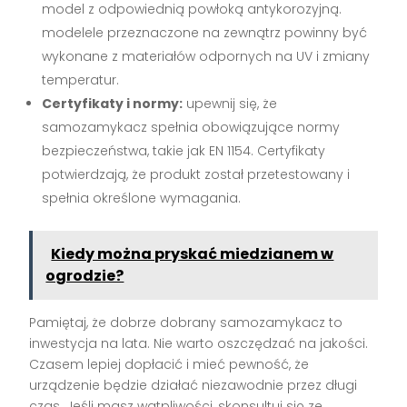
model z odpowiednią powłoką antykorozyjną.
modelele przeznaczone na zewnątrz powinny być
wykonane z materiałów odpornych na UV i zmiany
temperatur.
Certyfikaty i normy:
upewnij się, że
samozamykacz spełnia obowiązujące normy
bezpieczeństwa, takie jak EN 1154. Certyfikaty
potwierdzają, że produkt został przetestowany i
spełnia określone wymagania.
Kiedy można pryskać miedzianem w
ogrodzie?
Pamiętaj, że dobrze dobrany samozamykacz to
inwestycja na lata. Nie warto oszczędzać na jakości.
Czasem lepiej dopłacić i mieć pewność, że
urządzenie będzie działać niezawodnie przez długi
czas. Jeśli masz wątpliwości, skonsultuj się ze