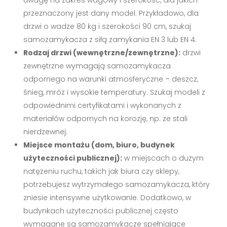
przeznaczony jest dany model. Przykładowo, dla
drzwi o wadze 80 kg i szerokości 90 cm, szukaj
samozamykacza z siłą zamykania EN 3 lub EN 4.
Rodzaj drzwi (wewnętrzne/zewnętrzne):
drzwi
zewnętrzne wymagają samozamykacza
odpornego na warunki atmosferyczne – deszcz,
śnieg, mróz i wysokie temperatury. Szukaj modeli z
odpowiednimi certyfikatami i wykonanych z
materiałów odpornych na korozję, np. ze stali
nierdzewnej.
Miejsce montażu (dom, biuro, budynek
użyteczności publicznej):
w miejscach o dużym
natężeniu ruchu, takich jak biura czy sklepy,
potrzebujesz wytrzymałego samozamykacza, który
zniesie intensywne użytkowanie. Dodatkowo, w
budynkach użyteczności publicznej często
wymagane są samozamykacze spełniające