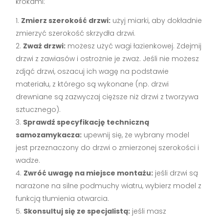
krokami:
Zmierz szerokość drzwi:
użyj miarki, aby dokładnie
zmierzyć szerokość skrzydła drzwi.
Zważ drzwi:
możesz użyć wagi łazienkowej. Zdejmij
drzwi z zawiasów i ostrożnie je zważ. Jeśli nie możesz
zdjąć drzwi, oszacuj ich wagę na podstawie
materiału, z którego są wykonane (np. drzwi
drewniane są zazwyczaj cięższe niż drzwi z tworzywa
sztucznego).
Sprawdź specyfikację techniczną
samozamykacza:
upewnij się, że wybrany model
jest przeznaczony do drzwi o zmierzonej szerokości i
wadze.
Zwróć uwagę na miejsce montażu:
jeśli drzwi są
narażone na silne podmuchy wiatru, wybierz model z
funkcją tłumienia otwarcia.
Skonsultuj się ze specjalistą:
jeśli masz