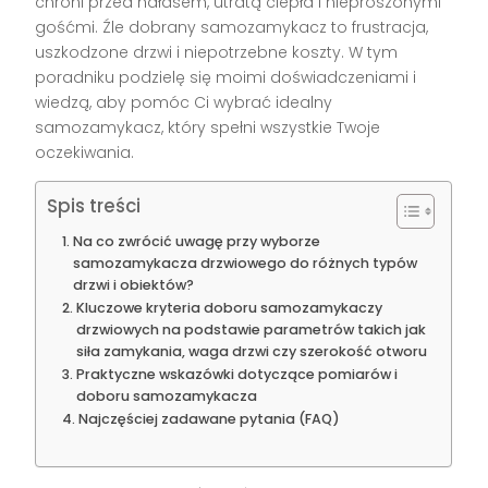
chroni przed hałasem, utratą ciepła i nieproszonymi
gośćmi. Źle dobrany samozamykacz to frustracja,
uszkodzone drzwi i niepotrzebne koszty. W tym
poradniku podzielę się moimi doświadczeniami i
wiedzą, aby pomóc Ci wybrać idealny
samozamykacz, który spełni wszystkie Twoje
oczekiwania.
Spis treści
Na co zwrócić uwagę przy wyborze
samozamykacza drzwiowego do różnych typów
drzwi i obiektów?
Kluczowe kryteria doboru samozamykaczy
drzwiowych na podstawie parametrów takich jak
siła zamykania, waga drzwi czy szerokość otworu
Praktyczne wskazówki dotyczące pomiarów i
doboru samozamykacza
Najczęściej zadawane pytania (FAQ)