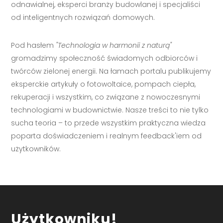
odnawialnej, eksperci branży budowlanej i specjaliści
od inteligentnych rozwiązań domowych.
Pod hasłem
"Technologia w harmonii z naturą"
gromadzimy społeczność świadomych odbiorców i
twórców zielonej energii. Na łamach portalu publikujemy
eksperckie artykuły o fotowoltaice, pompach ciepła,
rekuperacji i wszystkim, co związane z nowoczesnymi
technologiami w budownictwie. Nasze treści to nie tylko
sucha teoria – to przede wszystkim praktyczna wiedza
poparta doświadczeniem i realnym feedback'iem od
użytkowników.
Użytkowniku!