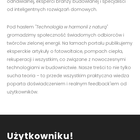
odnawialnej, eksperci branży budowlanej i specjaliści
od inteligentnych rozwiązań domowych.
Pod hasłem
"Technologia w harmonii z naturą"
gromadzimy społeczność świadomych odbiorców i
twórców zielonej energii. Na łamach portalu publikujemy
eksperckie artykuły o fotowoltaice, pompach ciepła,
rekuperacji i wszystkim, co związane z nowoczesnymi
technologiami w budownictwie. Nasze treści to nie tylko
sucha teoria – to przede wszystkim praktyczna wiedza
poparta doświadczeniem i realnym feedback'iem od
użytkowników.
Użytkowniku!