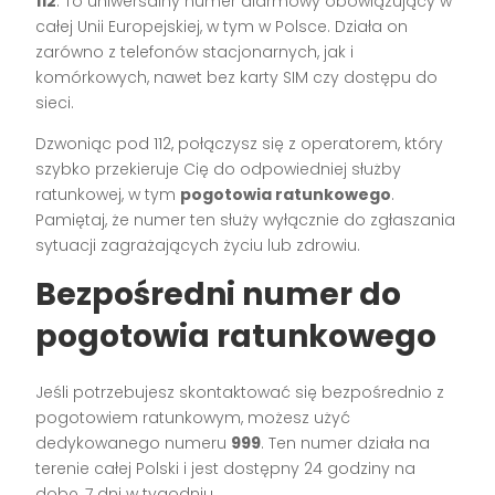
112
. To uniwersalny numer alarmowy obowiązujący w
całej Unii Europejskiej, w tym w Polsce. Działa on
zarówno z telefonów stacjonarnych, jak i
komórkowych, nawet bez karty SIM czy dostępu do
sieci.
Dzwoniąc pod 112, połączysz się z operatorem, który
szybko przekieruje Cię do odpowiedniej służby
ratunkowej, w tym
pogotowia ratunkowego
.
Pamiętaj, że numer ten służy wyłącznie do zgłaszania
sytuacji zagrażających życiu lub zdrowiu.
Bezpośredni numer do
pogotowia ratunkowego
Jeśli potrzebujesz skontaktować się bezpośrednio z
pogotowiem ratunkowym, możesz użyć
dedykowanego numeru
999
. Ten numer działa na
terenie całej Polski i jest dostępny 24 godziny na
dobę, 7 dni w tygodniu.