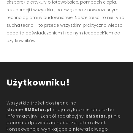
eksperckie artykuły o fotowoltaice, pompach ciepła,
rekuperacji i wszystkim, co związane z nowoczesnymi
technologiami w budownictwie. Nasze treści to nie tylko
sucha teoria – to przede wszystkim praktyczna wiedza
poparta doświadczeniem i realnym feedback'iem od
użytkowników.
Użytkowniku!
Wszystkie treści dostępne na
stronie
RMSolar.pl
mają wyłącznie charakter
informacyjny. Zespół redakcyjny
RMSolar.pl
nie
ponosi odpowiedzialności za jakiekolwiek
konsekwencje wynikające z niewłaściwego