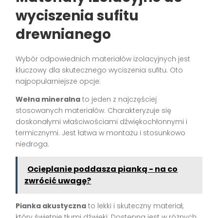
wyciszenia sufitu
drewnianego
Wybór odpowiednich materiałów izolacyjnych jest
kluczowy dla skutecznego wyciszenia sufitu. Oto
najpopularniejsze opcje:
Wełna mineralna
to jeden z najczęściej
stosowanych materiałów. Charakteryzuje się
doskonałymi właściwościami dźwiękochłonnymi i
termicznymi. Jest łatwa w montażu i stosunkowo
niedro
ga.
Ocieplanie poddasza pianką - na co
zwrócić uwagę?
Pianka akustyczna
to lekki i skuteczny materiał,
który świetnie tłumi dźwięki. Dostępna jest w różnych