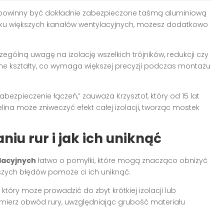
 powinny być dokładnie zabezpieczone taśmą aluminiową
adku większych kanałów wentylacyjnych, możesz dodatkowo
ególną uwagę na izolację wszelkich trójników, redukcji czy
rne kształty, co wymaga większej precyzji podczas montażu
bezpieczenie łączeń,” zauważa Krzysztof, który od 15 lat
lina może zniweczyć efekt całej izolacji, tworząc mostek
iu rur i jak ich uniknąć
lacyjnych
łatwo o pomyłki, które mogą znacząco obniżyć
szych błędów pomoże ci ich uniknąć.
óry może prowadzić do zbyt krótkiej izolacji lub
ierz obwód rury, uwzględniając grubość materiału