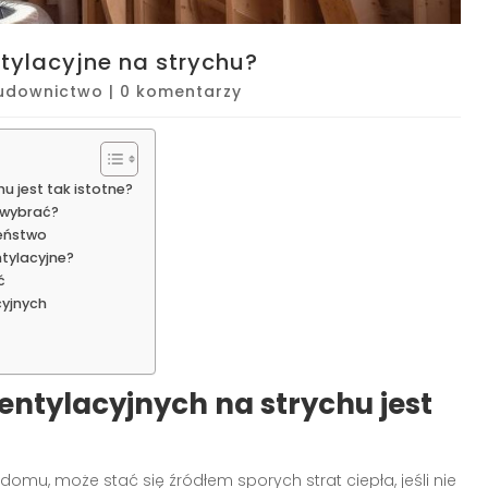
ntylacyjne na strychu?
udownictwo
|
0 komentarzy
u jest tak istotne?
o wybrać?
zeństwo
ntylacyjne?
ć
cyjnych
entylacyjnych na strychu jest
omu, może stać się źródłem sporych strat ciepła, jeśli nie