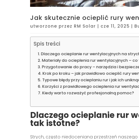
Jak skutecznie ocieplić rury we
utworzone przez
RM Solar
|
cze 11, 2025
|
B
Spis treści
Dlaczego ocieplanie rur wentylacyjnych na strych
Materiały do ocieplenia rur wentylacyjnych – c
Przygotowanie do pracy – narzędzia i bezpiec
Krok po kroku – jak prawidłowo ocieplić rury we
Typowe błędy przy ocieplaniu rur i jak ich unikną
Korzyści z prawidłowego ocieplenia rur wentyla
Kiedy warto rozważyć profesjonalną pomoc?
Dlaczego ocieplanie rur w
tak istotne?
Strych, często niedoceniana przestrzeń naszego d