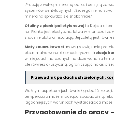
„Pracuję z wełną mineralną od lat i cenię ją za 
systemów wentylacyjnych. „Szczególnie na stryc
mineralna sprawdza się znakomicie.”
Otuliny z pianki polietylenowej
to lżejsza alte
rur. Pianka jest elastyczna, łatwa w montażu i
znacznie ułatwia instalację. Jej zaletą jest równ
Maty kauczukowe
stanowią rozwiązanie premiu
ekstremalne warunki atmosferyczne.
Izolacja k
w miejscach narażonych na duże wahania tempera
ale również akustyczną, ograniczając hałas prz
Przewodnik po dachach zielonych: korzy
Ważnym aspektem jest również grubość izolacji.
temperatura może znacząco spadać zimą, rek
łagodniejszych warunkach wystarczająca może
Przygotowanie do pracy –