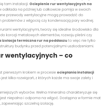
ę tam instalacji.
Ocieplenie rur wentylacyjnych na
ów odkłada na później lub całkowicie pomija w swoich
ane przewody wentylacyjne mogą prowadzić do
ch problemów z wilgocią czy kondensacją pary wodnej.
 rurami wentylacyjnymi, tworzy się idealne środowisko dla
 do korozji metalowych elementów, rozwoju pleśni czy
 izolacja termiczna rur na poddaszu
to więc nie tylko
 struktury budynku przed potencjalnymi uszkodzeniami.
ur wentylacyjnych – co
st pierwszym krokiem w procesie
ocieplania instalacji
jest kilka rozwiązań, z których każde ma swoje zalety i
arniejszych wyborów. Wełna mineralna charakteryzuje się
jest niepalna i odporna na wilgoć. Dostępna w formie mat
, zapewniając szczelną izolację.