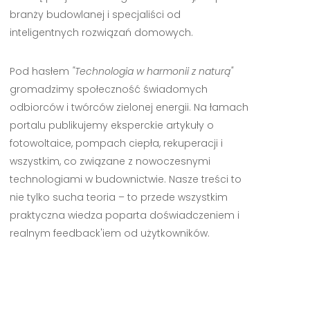
branży budowlanej i specjaliści od
inteligentnych rozwiązań domowych.
Pod hasłem
"Technologia w harmonii z naturą"
gromadzimy społeczność świadomych
odbiorców i twórców zielonej energii. Na łamach
portalu publikujemy eksperckie artykuły o
fotowoltaice, pompach ciepła, rekuperacji i
wszystkim, co związane z nowoczesnymi
technologiami w budownictwie. Nasze treści to
nie tylko sucha teoria – to przede wszystkim
praktyczna wiedza poparta doświadczeniem i
realnym feedback'iem od użytkowników.