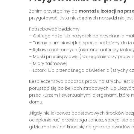
Zanim przystąpimy do
montażu izolacji na pr
przygotować. Lista niezbędnych narzędzi nie jest
Potrzebować będziemy:
– Ostrego noża lub nożyczek do przycinania mat
– Taśmy aluminiowej lub specjalnej taśmy do izol
– Rękawic ochronnych (niektóre materiały izola
– Maski przeciwpyłowej (szczególnie przy pracy 
– Miary taśmowej
– Latarki lub przenośnego oświetlenia (strychy c
Bezpieczeństwo podczas pracy na strychu jest k
poruszać się po belkach stropowych lub ułożyć
przed kurzem i ewentualnymi alergenami, które 
domu.
„Nigdy nie lekceważ podstawowych środków bezpi
ocieplanie rur,” przestrzega Janusz, specjalista 
gdzie możesz natknąć się na gniazda owadów cz