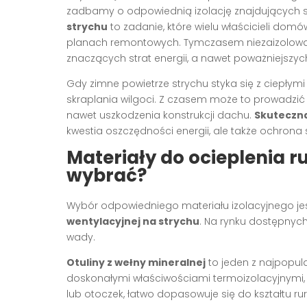
zadbamy o odpowiednią izolację znajdujących si
strychu
to zadanie, które wielu właścicieli dom
planach remontowych. Tymczasem niezaizolow
znaczących strat energii, a nawet poważniejszy
Gdy zimne powietrze strychu styka się z ciepłymi
skraplania wilgoci. Z czasem może to prowadzić
nawet uszkodzenia konstrukcji dachu.
Skuteczna
kwestia oszczędności energii, ale także ochrona
Materiały do ocieplenia r
wybrać?
Wybór odpowiedniego materiału izolacyjnego je
wentylacyjnej na strychu
. Na rynku dostępnych 
wady.
Otuliny z wełny mineralnej
to jeden z najpopul
doskonałymi właściwościami termoizolacyjnymi, 
lub otoczek, łatwo dopasowuje się do kształtu rur