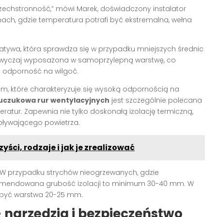
wszechstronność,” mówi Marek, doświadczony instalator
hach, gdzie temperatura potrafi być ekstremalna, wełna
rnatywa, która sprawdza się w przypadku mniejszych średnic
 zazwyczaj wyposażona w samoprzylepną warstwę, co
ież odporność na wilgoć.
m, które charakteryzuje się wysoką odpornością na
auczukowa rur wentylacyjnych
jest szczególnie polecana
tur. Zapewnia nie tylko doskonałą izolację termiczną,
epływającego powietrza.
ści, rodzaje i jak je zrealizować
 W przypadku strychów nieogrzewanych, gdzie
omendowana grubość izolacji to minimum 30-40 mm. W
 być warstwa 20-25 mm.
 narzędzia i bezpieczeństwo