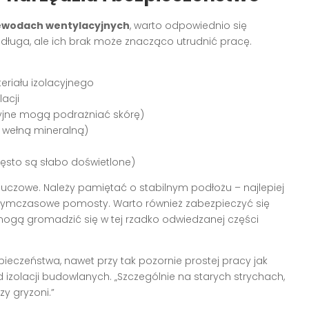
zewodach wentylacyjnych
, warto odpowiednio się
 długa, ale ich brak może znacząco utrudnić pracę.
eriału izolacyjnego
acji
cyjne mogą podrażniać skórę)
z wełną mineralną)
zęsto są słabo doświetlone)
luczowe. Należy pamiętać o stabilnym podłożu – najlepiej
 tymczasowe pomosty. Warto również zabezpieczyć się
mogą gromadzić się w tej rzadko odwiedzanej części
eczeństwa, nawet przy tak pozornie prostej pracy jak
od izolacji budowlanych. „Szczególnie na starych strychach,
y gryzoni.”