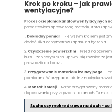
Krok po kroku – jak prawi
wentylacyjne?
Proces ocieplania kanałów wentylacyjnych n
przedstawiam sprawdzoną metodę, która zapewni 
1.
Dokładny pomiar
– Pierwszym krokiem jest zmi
dodać kilka centymetrów zapasu na łączenia.
2.
Czyszczenie powierzchni
– Przed nałożeniem 
kurzu i zanieczyszczeń. Upewnij się również, że 
prowadzić do korozji.
3.
Przygotowanie materiału izolacyjnego
– Prz
pomiarami. W przypadku otulin z nacięciem, wystar
4.
Montaż izolacji
– Nałóż przygotowany materia
dopasowanie przy złączach i kolanach. Te miejsc
Suche czy mokre drzewo na dach - co 