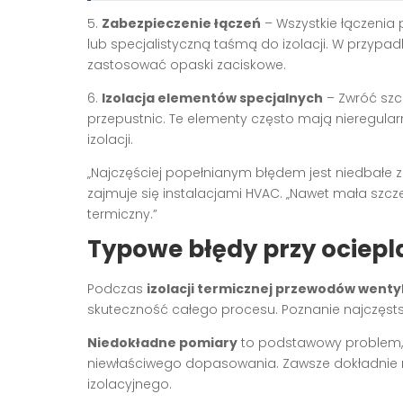
5.
Zabezpieczenie łączeń
– Wszystkie łączenia
lub specjalistyczną taśmą do izolacji. W przyp
zastosować opaski zaciskowe.
6.
Izolacja elementów specjalnych
– Zwróć szcz
przepustnic. Te elementy często mają nieregula
izolacji.
„Najczęściej popełnianym błędem jest niedbałe za
zajmuje się instalacjami HVAC. „Nawet mała szcze
termiczny.”
Typowe błędy przy ocieplan
Podczas
izolacji termicznej przewodów wenty
skuteczność całego procesu. Poznanie najczęst
Niedokładne pomiary
to podstawowy problem, kt
niewłaściwego dopasowania. Zawsze dokładnie m
izolacyjnego.