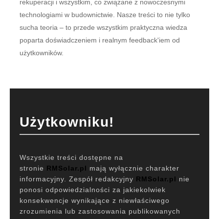
rekuperacji i wszystkim, co związane z nowoczesnymi
technologiami w budownictwie. Nasze treści to nie tylko
sucha teoria – to przede wszystkim praktyczna wiedza
poparta doświadczeniem i realnym feedback'iem od
użytkowników.
Użytkowniku!
Wszystkie treści dostępne na
stronie
RMSolar.pl
mają wyłącznie charakter
informacyjny. Zespół redakcyjny
RMSolar.pl
nie
ponosi odpowiedzialności za jakiekolwiek
konsekwencje wynikające z niewłaściwego
zrozumienia lub zastosowania publikowanych