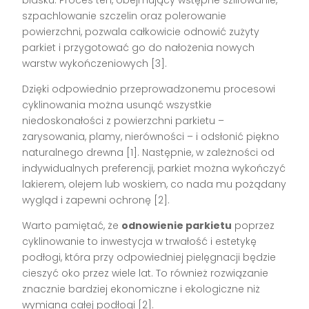
blasku. Proces ten, obejmujący wstępne szlifowanie,
szpachlowanie szczelin oraz polerowanie
powierzchni, pozwala całkowicie odnowić zużyty
parkiet i przygotować go do nałożenia nowych
warstw wykończeniowych [3].
Dzięki odpowiednio przeprowadzonemu procesowi
cyklinowania można usunąć wszystkie
niedoskonałości z powierzchni parkietu –
zarysowania, plamy, nierówności – i odsłonić piękno
naturalnego drewna [1]. Następnie, w zależności od
indywidualnych preferencji, parkiet można wykończyć
lakierem, olejem lub woskiem, co nada mu pożądany
wygląd i zapewni ochronę [2].
Warto pamiętać, że
odnowienie parkietu
poprzez
cyklinowanie to inwestycja w trwałość i estetykę
podłogi, która przy odpowiedniej pielęgnacji będzie
cieszyć oko przez wiele lat. To również rozwiązanie
znacznie bardziej ekonomiczne i ekologiczne niż
wymiana całej podłogi [2].