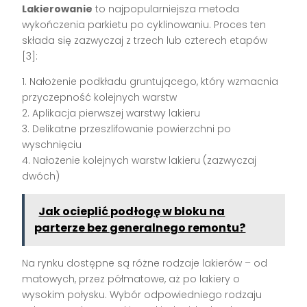
Lakierowanie
to najpopularniejsza metoda
wykończenia parkietu po cyklinowaniu. Proces ten
składa się zazwyczaj z trzech lub czterech etapów
[3]:
1. Nałożenie podkładu gruntującego, który wzmacnia
przyczepność kolejnych warstw
2. Aplikacja pierwszej warstwy lakieru
3. Delikatne przeszlifowanie powierzchni po
wyschnięciu
4. Nałożenie kolejnych warstw lakieru (zazwyczaj
dwóch)
Jak ocieplić podłogę w bloku na
parterze bez generalnego remontu?
Na rynku dostępne są różne rodzaje lakierów – od
matowych, przez półmatowe, aż po lakiery o
wysokim połysku. Wybór odpowiedniego rodzaju