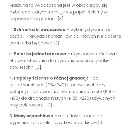
Maszyna ta wyposażona jest w obracający się
bęben, na którym montuje się papier ścierny o
odpowiedniej gradacji [3].
2.
Szlifierka krawędziowa
– wykorzystywana do
obróbki krawędzi i narożników, do których nie dociera
cykliniarka bębnowa [3].
3.
Polerka jednotarczowa
– używana w końcowym
etapie szlifowania do uzyskania idealnie gładkiej
powierzchni [3].
4.
Papiery ścierne o różnej gradacji
– od
gruboziarnistych (P24-P40) stosowanych przy
wstępnym szlifowaniu, przez średnioziarniste (P60-
P100) do drobnoziarnistych (P120-P220) używanych
przy polerowaniu [3].
5.
Masy szpachlowe
– materiały służące do
wypełniania szczelin i ubytków w parkiecie [3].