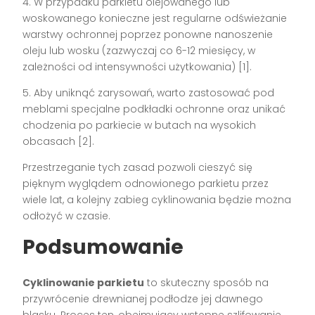
4. W przypadku parkietu olejowanego lub
woskowanego konieczne jest regularne odświeżanie
warstwy ochronnej poprzez ponowne nanoszenie
oleju lub wosku (zazwyczaj co 6-12 miesięcy, w
zależności od intensywności użytkowania) [1].
5. Aby uniknąć zarysowań, warto zastosować pod
meblami specjalne podkładki ochronne oraz unikać
chodzenia po parkiecie w butach na wysokich
obcasach [2].
Przestrzeganie tych zasad pozwoli cieszyć się
pięknym wyglądem odnowionego parkietu przez
wiele lat, a kolejny zabieg cyklinowania będzie można
odłożyć w czasie.
Podsumowanie
Cyklinowanie parkietu
to skuteczny sposób na
przywrócenie drewnianej podłodze jej dawnego