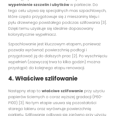
wypełnienie szczelin i ubytków
w parkiecie. Do
tego celu używa się specjalnych mas szpachlowych,
które często przygotowuje się z mieszaniny kleju i
pyłu drzewnego powstałego podczas szlifowania [3].
Dzięki temu uzyskuje się idealnie dopasowany
kolorystycznie wypełniacz.
Szpachlowanie jest kluczowym etapem, ponieważ
pozwala wyrównać powierzchnię podłogi i
przygotować ją do dalszych prac [2]. Po wyschnięciu
wypełnień (zazwyczaj trwa to kilka godzin) można
przystąpić do kolejnego etapu renowacji.
4. Właściwe szlifowanie
Następny etap to
właściwe szlifowanie
przy użyciu
papierów ściernych o coraz wyższej gradacji (P60-
P100) [3]. Na tym etapie usuwa się pozostałości
starego lakieru oraz wyrównuje powierzchnię
parkietu. Szlifowanie odbywa się zarówno przy użyciu