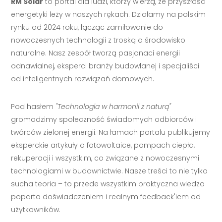
RM Solar
to portal dla ludzi, którzy wierzą, że przyszłość
energetyki leży w naszych rękach. Działamy na polskim
rynku od 2024 roku, łącząc zamiłowanie do
nowoczesnych technologii z troską o środowisko
naturalne. Nasz zespół tworzą pasjonaci energii
odnawialnej, eksperci branży budowlanej i specjaliści
od inteligentnych rozwiązań domowych.
Pod hasłem
"Technologia w harmonii z naturą"
gromadzimy społeczność świadomych odbiorców i
twórców zielonej energii. Na łamach portalu publikujemy
eksperckie artykuły o fotowoltaice, pompach ciepła,
rekuperacji i wszystkim, co związane z nowoczesnymi
technologiami w budownictwie. Nasze treści to nie tylko
sucha teoria – to przede wszystkim praktyczna wiedza
poparta doświadczeniem i realnym feedback'iem od
użytkowników.