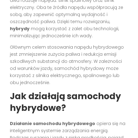
dwa rodzaje napędu: silnik spalinowy oraz silnik
elektryczny. Oba te źródła napędu współpracują ze
sobą, aby zapewnić optymalną wydajność i
oszczędność paliwa. Dzięki temu rozwiązaniu,
hybrydy
mogą korzystać z zalet obu technologii,
minimalizując jednocześnie ich wady.
Głównym celem stosowania napędu hybrydowego
jest zmniejszenie zużycia paliwa i redukcja emisji
szkodliwych substancji do atmosfery. W zależności
od warunków jazdy, samochód hybrydowy może
korzystać z silnika elektrycznego, spalinowego lub
obu jednocześnie.
Jak działają samochody
hybrydowe?
Działanie samochodu hybrydowego
opiera się na
inteligentnym systemie zarządzania energią.
Podczas ruszania i jazdy z niską prędkością, pojazd