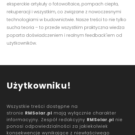
eksperckie artykuły o fotowoltaice, pompach ciepła,
rekuperacji i wszystkim, co związane z nowoczesnymi
technologiami w budownictwie. Nasze treści to nie tylko
sucha teoria – to przede wszystkim praktyczna wiedza
poparta doświadczeniem i realnym feedback'iem od
użytkowników.
Użytkowniku!
Wszystkie treści dostępne na
stronie
RMSolar.pl
mają wyłącznie charakter
informacyjny. Zespół redakcyjny
RMSolar.pl
nie
ponosi odpowiedzialności za jakiekolwiek
konsekwencje wynikające z niewłaściwego