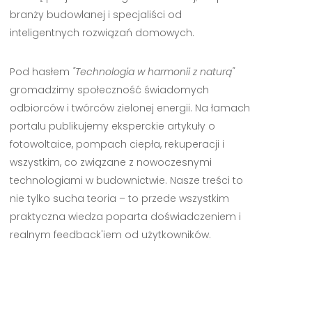
branży budowlanej i specjaliści od
inteligentnych rozwiązań domowych.
Pod hasłem
"Technologia w harmonii z naturą"
gromadzimy społeczność świadomych
odbiorców i twórców zielonej energii. Na łamach
portalu publikujemy eksperckie artykuły o
fotowoltaice, pompach ciepła, rekuperacji i
wszystkim, co związane z nowoczesnymi
technologiami w budownictwie. Nasze treści to
nie tylko sucha teoria – to przede wszystkim
praktyczna wiedza poparta doświadczeniem i
realnym feedback'iem od użytkowników.