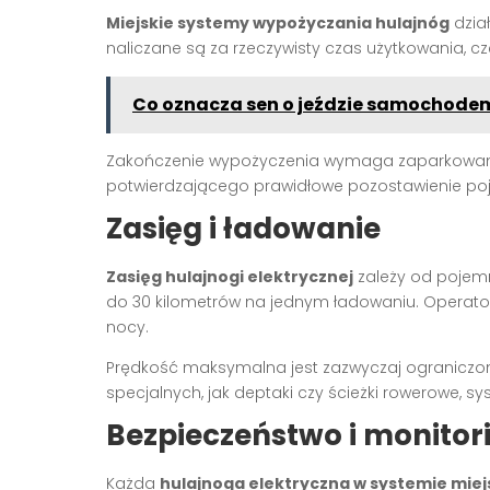
Miejskie systemy wypożyczania hulajnóg
dzia
naliczane są za rzeczywisty czas użytkowania, c
Co oznacza sen o jeździe samochodem 
Zakończenie wypożyczenia wymaga zaparkowania
potwierdzającego prawidłowe pozostawienie poj
Zasięg i ładowanie
Zasięg hulajnogi elektrycznej
zależy od pojemno
do 30 kilometrów na jednym ładowaniu. Operator
nocy.
Prędkość maksymalna jest zazwyczaj ograniczona
specjalnych, jak deptaki czy ścieżki rowerowe, 
Bezpieczeństwo i monitor
Każda
hulajnoga elektryczna w systemie mie