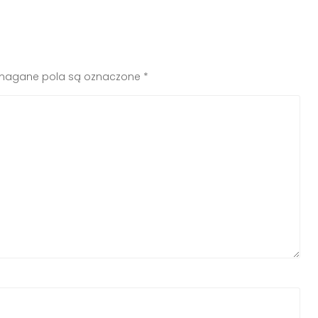
agane pola są oznaczone
*