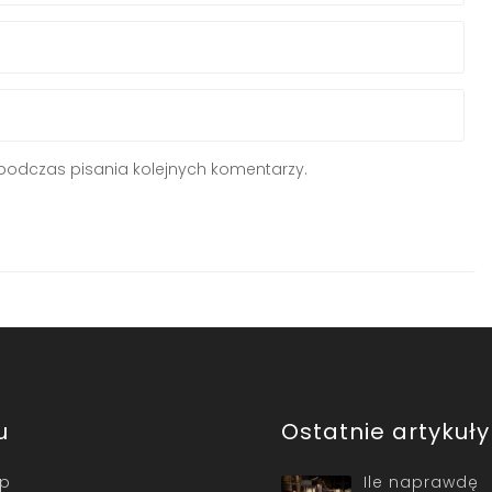
podczas pisania kolejnych komentarzy.
u
Ostatnie artykuły
ep
Ile naprawdę