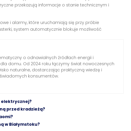
yczne przekazują informacje o stanie technicznym i
we i alarmy, które uruchamiają się przy próbie
sterki, system automatycznie blokuje możliwość
ematyczny o odnawialnych źródłach energii i
h dla domu. Od 2024 roku łączymy świat nowoczesnych
wisko naturalne, dostarczając praktyczną wiedzę i
a świadomych konsumentów.
 elektrycznej?
zną przed kradzieżą?
iaomi?
ną w Białymstoku?