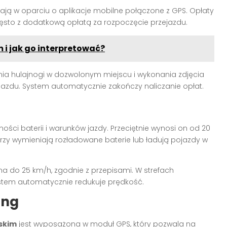
łają w oparciu o aplikacje mobilne połączone z GPS. Opłaty
zęsto z dodatkową opłatą za rozpoczęcie przejazdu.
i jak go interpretować?
 hulajnogi w dozwolonym miejscu i wykonania zdjęcia
azdu. System automatycznie zakończy naliczanie opłat.
ści baterii i warunków jazdy. Przeciętnie wynosi on od 20
zy wymieniają rozładowane baterie lub ładują pojazdy w
 do 25 km/h, zgodnie z przepisami. W strefach
system automatycznie redukuje prędkość.
ing
jskim
jest wyposażona w moduł GPS, który pozwala na