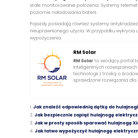
stałe monitorowanie położenia. Systemy telemetr
poziomie naładowania baterii.
Pojazdy posiadają również systemy antykradzieżo
nieuprawnionego użycia. W przypadku wykrycia u
wypożyczenia.
RM Solar
RM Solar
to wiodący portal t
inteligentnych rozwiązaniac
technologii z troską o środo
sprawdzone rozwiązania dl
Jak znaleźć odpowiednią dętkę do hulajnogi
Jak bezpiecznie zapiąć hulajnogę elektryc
Jak w prosty sposób sparować hulajnogę X
Jak łatwo wypożyczyć hulajnogę elektrycz