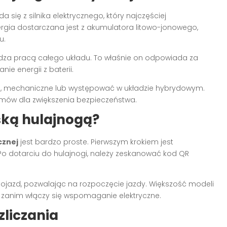
da się z silnika elektrycznego, który najczęściej
ergia dostarczana jest z akumulatora litowo-jonowego,
u.
ądza pracą całego układu. To właśnie on odpowiada za
ie energii z baterii.
, mechaniczne lub występować w układzie hybrydowym.
emów dla zwiększenia bezpieczeństwa.
ską hulajnogą?
cznej
jest bardzo proste. Pierwszym krokiem jest
 Po dotarciu do hulajnogi, należy zeskanować kod QR
jazd, pozwalając na rozpoczęcie jazdy. Większość modeli
anim włączy się wspomaganie elektryczne.
zliczania