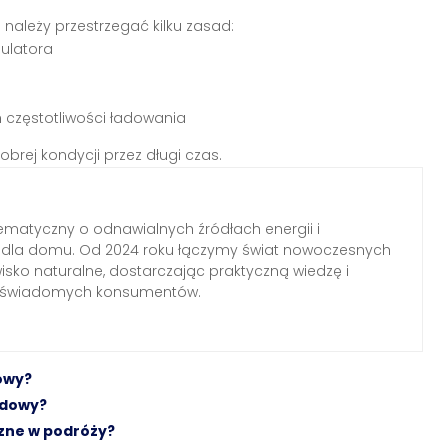
o
należy przestrzegać kilku zasad:
ulatora
 częstotliwości ładowania
rej kondycji przez długi czas.
ematyczny o odnawialnych źródłach energii i
h dla domu. Od 2024 roku łączymy świat nowoczesnych
wisko naturalne, dostarczając praktyczną wiedzę i
a świadomych konsumentów.
owy?
ydowy?
zne w podróży?