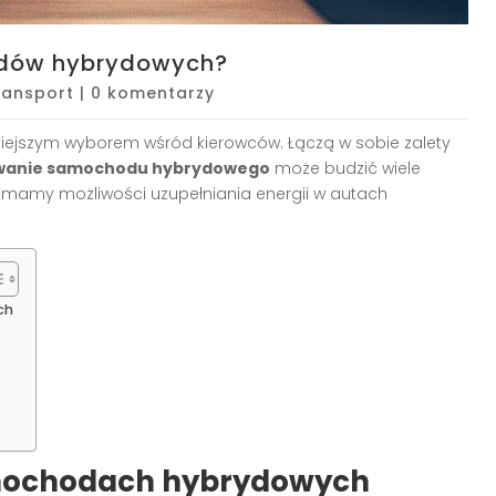
odów hybrydowych?
ransport
|
0 komentarzy
iejszym wyborem wśród kierowców. Łączą w sobie zalety
wanie samochodu hybrydowego
może budzić wiele
akie mamy możliwości uzupełniania energii w autach
ch
mochodach hybrydowych