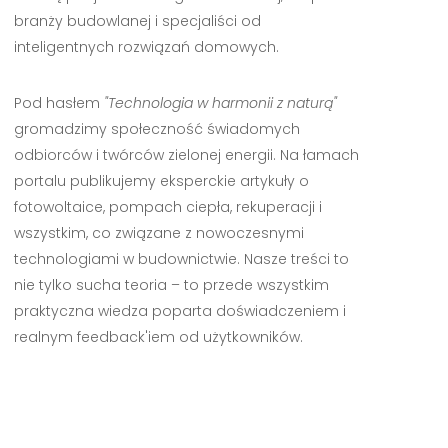
branży budowlanej i specjaliści od
inteligentnych rozwiązań domowych.
Pod hasłem
"Technologia w harmonii z naturą"
gromadzimy społeczność świadomych
odbiorców i twórców zielonej energii. Na łamach
portalu publikujemy eksperckie artykuły o
fotowoltaice, pompach ciepła, rekuperacji i
wszystkim, co związane z nowoczesnymi
technologiami w budownictwie. Nasze treści to
nie tylko sucha teoria – to przede wszystkim
praktyczna wiedza poparta doświadczeniem i
realnym feedback'iem od użytkowników.