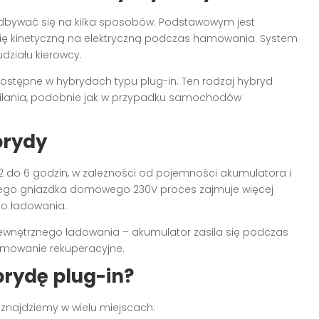
bywać się na kilka sposobów. Podstawowym jest
ię kinetyczną na elektryczną podczas hamowania. System
działu kierowcy.
dostępne w hybrydach typu plug-in. Ten rodzaj hybryd
ilania, podobnie jak w przypadku samochodów
brydy
2 do 6 godzin, w zależności od pojemności akumulatora i
wego gniazdka domowego 230V proces zajmuje więcej
ego ładowania.
zewnętrznego ładowania – akumulator zasila się podczas
amowanie rekuperacyjne.
rydę plug-in?
znajdziemy w wielu miejscach: