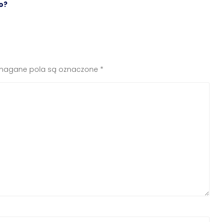
o?
agane pola są oznaczone
*