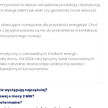
ymi pozwoli na lepsze zarządzanie produkcją i dystrybucją
i energii, takimi jak wiatr czy geotermia, może stworzyć
o obiecujące rozwiązanie dla przyszłości energetyki. Choć
 z jej wykorzystania są nie do przecenienia w kontekście
zrównoważonego rozwoju.
ematyczny o odnawialnych źródłach energii i
h dla domu. Od 2024 roku łączymy świat nowoczesnych
wisko naturalne, dostarczając praktyczną wiedzę i
a świadomych konsumentów.
ie występują najczęściej?
trowej o mocy 2 MW?
geotermalne?