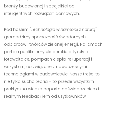
branży budowlanej i specjaliści od
inteligentnych rozwiązań domowych.
Pod hasłem
"Technologia w harmonii z naturą"
gromadzimy społeczność świadomych
odbiorców i twórców zielonej energii. Na łamach
portalu publikujemy eksperckie artykuły o
fotowoltaice, pompach ciepła, rekuperacji i
wszystkim, co związane z nowoczesnymi
technologiami w budownictwie. Nasze treści to
nie tylko sucha teoria – to przede wszystkim
praktyczna wiedza poparta doświadczeniem i
realnym feedback'iem od użytkowników.