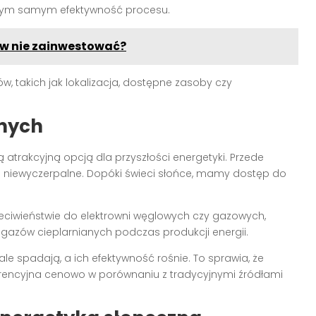
c tym samym efektywność procesu.
o w nie zainwestować?
w, takich jak lokalizacja, dostępne zasoby czy
znych
ją atrakcyjną opcją dla przyszłości energetyki. Przede
nie niewyczerpalne. Dopóki świeci słońce, mamy dostęp do
przeciwieństwie do elektrowni węglowych czy gazowych,
 gazów cieplarnianych podczas produkcji energii.
ale spadają, a ich efektywność rośnie. To sprawia, że
kurencyjna cenowo w porównaniu z tradycyjnymi źródłami