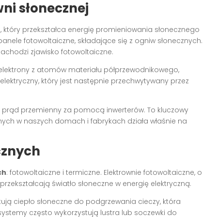
wni słonecznej
 który przekształca energię promieniowania słonecznego
anele fotowoltaiczne, składające się z ogniw słonecznych.
achodzi zjawisko fotowoltaiczne.
ą elektrony z atomów materiału półprzewodnikowego,
elektryczny, który jest następnie przechwytywany przez
a prąd przemienny za pomocą inwerterów. To kluczowy
nych w naszych domach i fabrykach działa właśnie na
cznych
ch
: fotowoltaiczne i termiczne. Elektrownie fotowoltaiczne, o
rzekształcają światło słoneczne w energię elektryczną.
stują ciepło słoneczne do podgrzewania cieczy, która
ystemy często wykorzystują lustra lub soczewki do