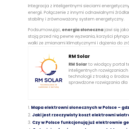
Integracja z inteligentnymi sieciami energetyczn
energii. Połączenie z innymi odnawialnymi źródłam
stabilny i zrównoważony system energetyczny.
Podsumowując,
energia słoneczna
jawi się jak
stoją przed nią pewne wyzwania, korzyści płynące
walki ze zmianami klimatycznymi i dążenia do 
RM Solar
RM Solar
to wiodący portal t
inteligentnych rozwiązaniac
technologii z troską o środo
sprawdzone rozwiązania dl
Mapa elektrowni słonecznych w Polsce – gdz
Jaki jest rzeczywisty koszt elektrowni wia
Czy w Polsce funkcjonują już elektrownie 