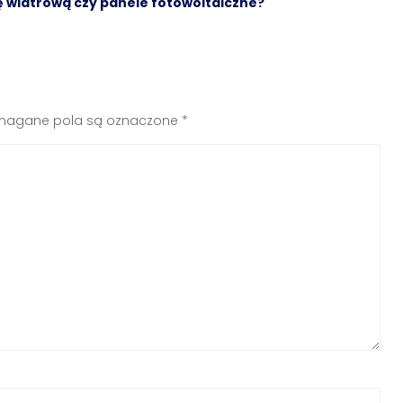
 wiatrową czy panele fotowoltaiczne?
agane pola są oznaczone
*