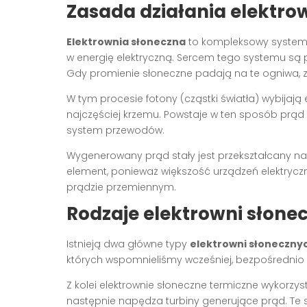
Zasada działania elektro
Elektrownia słoneczna
to kompleksowy system,
w energię elektryczną. Sercem tego systemu są p
Gdy promienie słoneczne padają na te ogniwa, z
W tym procesie fotony (cząstki światła) wybijaj
najczęściej krzemu. Powstaje w ten sposób prąd 
system przewodów.
Wygenerowany prąd stały jest przekształcany n
element, ponieważ większość urządzeń elektrycz
prądzie przemiennym.
Rodzaje elektrowni słone
Istnieją dwa główne typy
elektrowni słoneczny
których wspomnieliśmy wcześniej, bezpośrednio p
Z kolei elektrownie słoneczne termiczne wykorzy
następnie napędza turbiny generujące prąd. Te s