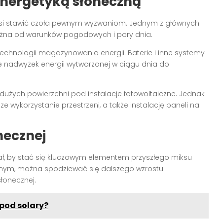
energetyką słoneczną
i stawić czoła pewnym wyzwaniom. Jednym z głównych
leżna od warunków pogodowych i pory dnia.
chnologii magazynowania energii. Baterie i inne systemy
 nadwyżek energii wytworzonej w ciągu dnia do
użych powierzchni pod instalacje fotowoltaiczne. Jednak
e wykorzystanie przestrzeni, a także instalację paneli na
necznej
, by stać się kluczowym elementem przyszłego miksu
nym, można spodziewać się dalszego wzrostu
słonecznej.
 pod solary?