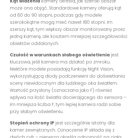
Kąt widzenia
kamery określa, jak szeroki obszar
może ona objąć. Standardowe kamery oferują kąt
od 60 do 90 stopni, podczas gdy modele
szerokokątne mogą mieć nawet 180 stopni. Im
szerszy kąt, tym większy obszar monitorowany przez
jedną kamerę, ale kosztem mniejszej szczegółowości
obiektów oddalonych.
Czułość w warunkach słabego oświetlenia
jest
kluczowa, jeśli kamera ma działać po zmroku.
Niektóre modele posiadają funkcję Night Vision,
wykorzystującą diody podczerwieni do doświetlania
sceny niewidocznym dla ludzkiego oka światłem.
Wartość przysłony (oznaczana jako F) również
wpływa na ilość światła docierającego do sensora –
im mniejsza liczba F, tym lepiej kamera radzi sobie
przy słabym oświetleniu.
Stopień ochrony IP
jest szczególnie istotny dla
kamer zewnętrznych. Oznaczenie IP składa się z
dwóch cyfr – pierwsza określa odporność na ciała