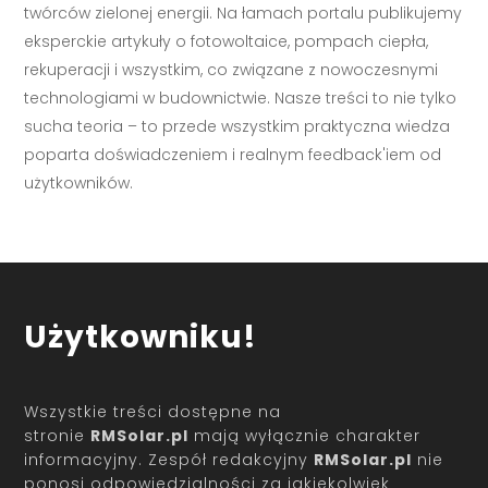
twórców zielonej energii. Na łamach portalu publikujemy
eksperckie artykuły o fotowoltaice, pompach ciepła,
rekuperacji i wszystkim, co związane z nowoczesnymi
technologiami w budownictwie. Nasze treści to nie tylko
sucha teoria – to przede wszystkim praktyczna wiedza
poparta doświadczeniem i realnym feedback'iem od
użytkowników.
Użytkowniku!
Wszystkie treści dostępne na
stronie
RMSolar.pl
mają wyłącznie charakter
informacyjny. Zespół redakcyjny
RMSolar.pl
nie
ponosi odpowiedzialności za jakiekolwiek