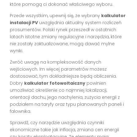
które pomogą ci dokonać właściwego wyboru.
Przede wszystkim, upewnij się, że wybrany
kalkulator
instalacji PV
uwzględnia aktualny system rozliczeń
prosumentów. Polski rynek przeszedł w ostatnich
latach istotne zmiany regulacyjne i narzędzia, które
nie zostały zaktualizowane, mogą dawać mylne
wyniki.
Zwróć uwagę na kompleksowość danych
wejściowych. Im więcej parametrów możesz
dostosować, tym dokładniejsze będą obliczenia.
Dobry
kalkulator fotowoltaiczny
powinien
umożliwiać określenie co najmniej lokalizacji,
orientacji dachu, jego nachylenia, zużycia energii z
podziałem na taryfy oraz typu planowanych paneli i
falownika.
Sprawdź, czy narzędzie uwzględnia czynniki
ekonomiczne takie jak inflacja, zmiana cen energii
czy koszty eksploatacyjne. Te elementy mają