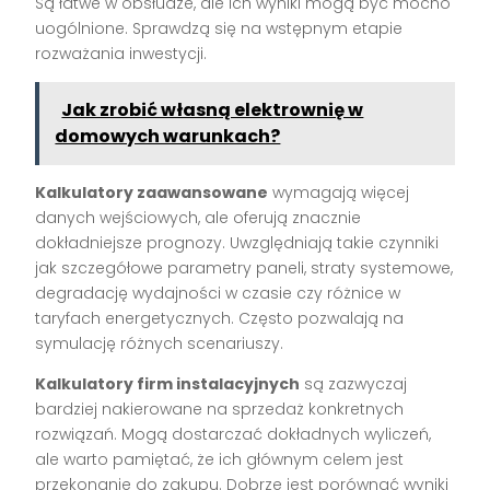
Są łatwe w obsłudze, ale ich wyniki mogą być mocno
uogólnione. Sprawdzą się na wstępnym etapie
rozważania inwestycji.
Jak zrobić własną elektrownię w
domowych warunkach?
Kalkulatory zaawansowane
wymagają więcej
danych wejściowych, ale oferują znacznie
dokładniejsze prognozy. Uwzględniają takie czynniki
jak szczegółowe parametry paneli, straty systemowe,
degradację wydajności w czasie czy różnice w
taryfach energetycznych. Często pozwalają na
symulację różnych scenariuszy.
Kalkulatory firm instalacyjnych
są zazwyczaj
bardziej nakierowane na sprzedaż konkretnych
rozwiązań. Mogą dostarczać dokładnych wyliczeń,
ale warto pamiętać, że ich głównym celem jest
przekonanie do zakupu. Dobrze jest porównać wyniki