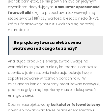
jednak pamiętać, że nie powinien być on jedynym
czynnikiem decydującym.
Kalkulator opłacalności
fotowoltaiki
często przedstawia też wewnętrzną
stopę zwrotu (IRR) czy wartość bieżącą netto (NPV),
które z finansowego punktu widzenia są bardziej
miarodajne.
Ile prądu wytwarza elektrownia
wiatrowa i od czego to zależy?
Analizując produkcję energii, zwróć uwagę na
wartości miesięczne, a nie tylko roczne. Pomoże to
ocenić, w jakim stopniu instalacja pokryje twoje
zapotrzebowanie w różnych porach roku. W
miesiącach letnich możemy produkować nadwyżki,
podczas gdy zimą będziemy musieli dokupować
energię z sieci.
Dobrze zaprojektowany
kalkulator fotowoltaiczny
powinien pokazywać także bilans energetyczny i