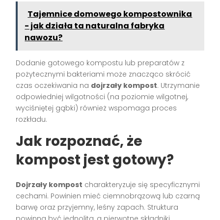
Tajemnice domowego kompostownika
- jak działa ta naturalna fabryka
nawozu?
Dodanie gotowego kompostu lub preparatów z
pożytecznymi bakteriami może znacząco skrócić
czas oczekiwania na
dojrzały kompost
. Utrzymanie
odpowiedniej wilgotności (na poziomie wilgotnej,
wyciśniętej gąbki) również wspomaga proces
rozkładu.
Jak rozpoznać, że
kompost jest gotowy?
Dojrzały kompost
charakteryzuje się specyficznymi
cechami. Powinien mieć ciemnobrązową lub czarną
barwę oraz przyjemny, leśny zapach. Struktura
powinna być jednolita, a pierwotne składniki