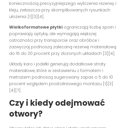
koniecznością precyzyjniejszego wyliczenia rezerwy i
kleju, zwłaszcza przy skomplikowanych rysunkach
ułożenia [1][3][4].
Wielkoformatowe płytki
ograniczają liczbę spoin i
poprawiają optykę, ale wymagają większej
ostrożności przy transporcie oraz obróbce i
zazwyczaj podnoszą zalecaną rezerwę materiałową
do 15 do 20 procent przy złożonych układach [3][4].
Układy karo i jodełki generują dodatkowe straty
materiałowe, które w zestawieniu z formatem i
metrażem podnoszą sugerowany zapas o 5 do 10
procent względem prostoliniowego montażu [1][3]
[4][7].
Czy i kiedy odejmować
otwory?