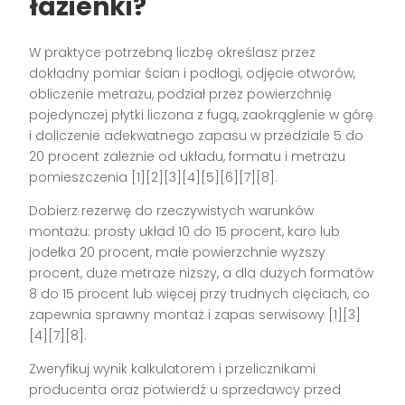
łazienki?
W praktyce potrzebną liczbę określasz przez
dokładny pomiar ścian i podłogi, odjęcie otworów,
obliczenie metrażu, podział przez powierzchnię
pojedynczej płytki liczona z fugą, zaokrąglenie w górę
i doliczenie adekwatnego zapasu w przedziale 5 do
20 procent zależnie od układu, formatu i metrażu
pomieszczenia [1][2][3][4][5][6][7][8].
Dobierz rezerwę do rzeczywistych warunków
montażu: prosty układ 10 do 15 procent, karo lub
jodełka 20 procent, małe powierzchnie wyższy
procent, duże metraże niższy, a dla dużych formatów
8 do 15 procent lub więcej przy trudnych cięciach, co
zapewnia sprawny montaż i zapas serwisowy [1][3]
[4][7][8].
Zweryfikuj wynik kalkulatorem i przelicznikami
producenta oraz potwierdź u sprzedawcy przed