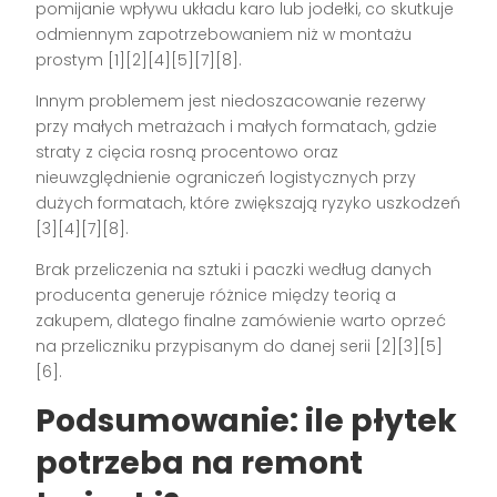
pomijanie wpływu układu karo lub jodełki, co skutkuje
odmiennym zapotrzebowaniem niż w montażu
prostym [1][2][4][5][7][8].
Innym problemem jest niedoszacowanie rezerwy
przy małych metrażach i małych formatach, gdzie
straty z cięcia rosną procentowo oraz
nieuwzględnienie ograniczeń logistycznych przy
dużych formatach, które zwiększają ryzyko uszkodzeń
[3][4][7][8].
Brak przeliczenia na sztuki i paczki według danych
producenta generuje różnice między teorią a
zakupem, dlatego finalne zamówienie warto oprzeć
na przeliczniku przypisanym do danej serii [2][3][5]
[6].
Podsumowanie: ile płytek
potrzeba na remont