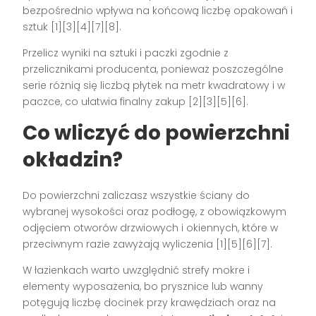
bezpośrednio wpływa na końcową liczbę opakowań i
sztuk [1][3][4][7][8].
Przelicz wyniki na sztuki i paczki zgodnie z
przelicznikami producenta, ponieważ poszczególne
serie różnią się liczbą płytek na metr kwadratowy i w
paczce, co ułatwia finalny zakup [2][3][5][6].
Co wliczyć do powierzchni
okładzin?
Do powierzchni zaliczasz wszystkie ściany do
wybranej wysokości oraz podłogę, z obowiązkowym
odjęciem otworów drzwiowych i okiennych, które w
przeciwnym razie zawyżają wyliczenia [1][5][6][7].
W łazienkach warto uwzględnić strefy mokre i
elementy wyposażenia, bo prysznice lub wanny
potęgują liczbę docinek przy krawędziach oraz na