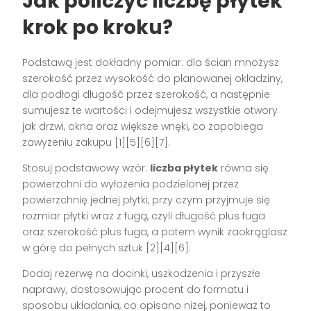
Jak policzyć liczbę płytek
krok po kroku?
Podstawą jest dokładny pomiar: dla ścian mnożysz
szerokość przez wysokość do planowanej okładziny,
dla podłogi długość przez szerokość, a następnie
sumujesz te wartości i odejmujesz wszystkie otwory
jak drzwi, okna oraz większe wnęki, co zapobiega
zawyżeniu zakupu [1][5][6][7].
Stosuj podstawowy wzór:
liczba płytek
równa się
powierzchni do wyłożenia podzielonej przez
powierzchnię jednej płytki, przy czym przyjmuje się
rozmiar płytki wraz z fugą, czyli długość plus fuga
oraz szerokość plus fuga, a potem wynik zaokrąglasz
w górę do pełnych sztuk [2][4][6].
Dodaj rezerwę na docinki, uszkodzenia i przyszłe
naprawy, dostosowując procent do formatu i
sposobu układania, co opisano niżej, ponieważ to