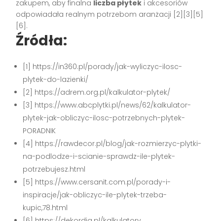
zakupem, aby finalna
liczba płytek
i akcesoriów
odpowiadała realnym potrzebom aranżacji [2][3][5]
[6].
Źródła:
[1] https://in360.pl/porady/jak-wyliczyc-ilosc-
plytek-do-lazienki/
[2] https://adrem.org.pl/kalkulator-plytek/
[3] https://www.abcplytki.pl/news/62/kalkulator-
plytek-jak-obliczyc-ilosc-potrzebnych-plytek-
PORADNIK
[4] https://rawdecor.pl/blog/jak-rozmierzyc-plytki-
na-podlodze-i-scianie-sprawdz-ile-plytek-
potrzebujesz.html
[5] https://www.cersanit.com.pl/porady-i-
inspiracje/jak-obliczyc-ile-plytek-trzeba-
kupic,78.html
[6] https://dekordia.pl/kalkulatory