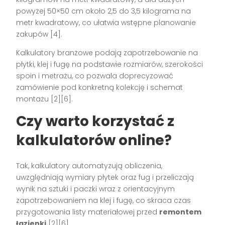
powyżej 50×50 cm około 2,5 do 3,5 kilograma na
metr kwadratowy, co ułatwia wstępne planowanie
zakupów [4].
Kalkulatory branżowe podają zapotrzebowanie na
płytki, klej i fugę na podstawie rozmiarów, szerokości
spoin i metrażu, co pozwala doprecyzować
zamówienie pod konkretną kolekcję i schemat
montażu [2][6].
Czy warto korzystać z
kalkulatorów online?
Tak, kalkulatory automatyzują obliczenia,
uwzględniają wymiary płytek oraz fug i przeliczają
wynik na sztuki i paczki wraz z orientacyjnym
zapotrzebowaniem na klej i fugę, co skraca czas
przygotowania listy materiałowej przed
remontem
łazienki
[2][6].