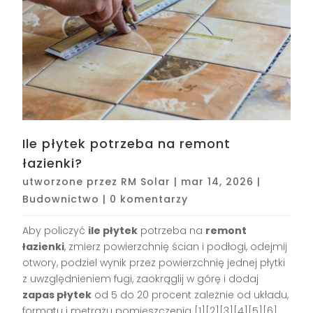
Ile płytek potrzeba na remont
łazienki?
utworzone przez
RM Solar
|
mar 14, 2026
|
Budownictwo
|
0 komentarzy
Aby policzyć
ile płytek
potrzeba na
remont
łazienki
, zmierz powierzchnię ścian i podłogi, odejmij
otwory, podziel wynik przez powierzchnię jednej płytki
z uwzględnieniem fugi, zaokrąglij w górę i dodaj
zapas płytek
od 5 do 20 procent zależnie od układu,
formatu i metrażu pomieszczenia [1][2][3][4][5][6]