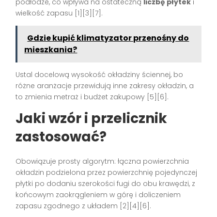
podłodze, co wpływa na ostateczną
liczbę płytek
i
wielkość zapasu [1][3][7].
Gdzie kupić klimatyzator przenośny do
mieszkania?
Ustal docelową wysokość okładziny ściennej, bo
różne aranżacje przewidują inne zakresy okładzin, a
to zmienia metraż i budżet zakupowy [5][6].
Jaki wzór i przelicznik
zastosować?
Obowiązuje prosty algorytm: łączna powierzchnia
okładzin podzielona przez powierzchnię pojedynczej
płytki po dodaniu szerokości fugi do obu krawędzi, z
końcowym zaokrągleniem w górę i doliczeniem
zapasu zgodnego z układem [2][4][6].