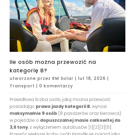
Ile osób można przewozić na
kategorię B?
utworzone przez
RM Solar
|
lut 18, 2026
|
Transport
|
0 komentarzy
Prawidłowa liczba osób, jaką można przewozić
posiadając
prawo jazdy kategorii B
, wynosi
maksymalnie 9 osób
(8 pasażerów oraz kierowca)
w pojeździe o
dopuszczalnej masie całkowitej do
3,5 tony
, z wyłączeniem autobusów
[1][2][3][5]
.
Przewóz większej liczby osób klasyfikuje pojazd jako