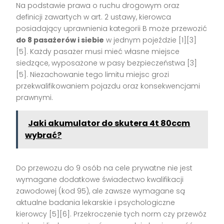
Na podstawie prawa o ruchu drogowym oraz
definicji zawartych w art. 2 ustawy, kierowca
posiadający uprawnienia kategorii B może przewozić
do 8 pasażerów i siebie
w jednym pojeździe
[1][3]
[5]
. Każdy pasażer musi mieć własne miejsce
siedzące, wyposażone w pasy bezpieczeństwa
[3]
[5]
. Niezachowanie tego limitu miejsc grozi
przekwalifikowaniem pojazdu oraz konsekwencjami
prawnymi.
Jaki akumulator do skutera 4t 80ccm
wybrać?
Do przewozu do 9 osób na cele prywatne nie jest
wymagane dodatkowe świadectwo kwalifikacji
zawodowej (kod 95), ale zawsze wymagane są
aktualne badania lekarskie i psychologiczne
kierowcy
[5][6]
. Przekroczenie tych norm czy przewóz