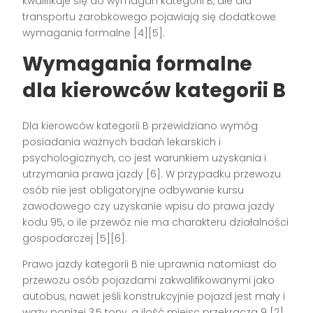
kwalifikuje się do wymagań kategorii B, ale dla
transportu zarobkowego pojawiają się dodatkowe
wymagania formalne
[4][5]
.
Wymagania formalne
dla kierowców kategorii B
Dla kierowców kategorii B przewidziano wymóg
posiadania ważnych badań lekarskich i
psychologicznych, co jest warunkiem uzyskania i
utrzymania prawa jazdy
[6]
. W przypadku przewozu
osób nie jest obligatoryjne odbywanie kursu
zawodowego czy uzyskanie wpisu do prawa jazdy
kodu 95, o ile przewóz nie ma charakteru działalności
gospodarczej
[5][6]
.
Prawo jazdy kategorii B nie uprawnia natomiast do
przewozu osób pojazdami zakwalifikowanymi jako
autobus, nawet jeśli konstrukcyjnie pojazd jest mały i
waży poniżej 3,5 tony, a ilość miejsc przekracza 9
[2]