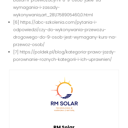
busami-przewozacymi-8-9-osob-jakie-sa-
wymagania-i-zasady-
wykonywania,art_281,1758905460,0.html
[6] https://abc-szkolenia.com/pytania-i-
odpowiedzi/czy-do-wykonywania-przewozu-
drogowego-do-9-osob-jest-wymagany-kurs-na-
przewoz-osob/
[7] https://poldek.pl/blog/kategoria-prawo-jazdy-
porownanie-roznych-kategorii-i-ich-uprawnien/
RM Solar