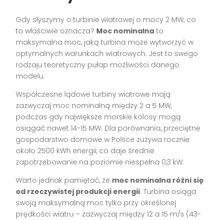
Gdy słyszymy o turbinie wiatrowej o mocy 2 MW, co
to właściwie oznacza?
Moc nominalna
to
maksymalna moc, jaką turbina może wytworzyć w
optymalnych warunkach wiatrowych. Jest to swego
rodzaju teoretyczny pułap możliwości danego
modelu.
Współczesne lądowe turbiny wiatrowe mają
zazwyczaj moc nominalną między 2 a 5 MW,
podczas gdy największe morskie kolosy mogą
osiągać nawet 14-15 MW. Dla porównania, przeciętne
gospodarstwo domowe w Polsce zużywa rocznie
około 2500 kWh energii, co daje średnie
zapotrzebowanie na poziomie niespełna 0,3 kW.
Warto jednak pamiętać, że
moc nominalna różni się
od rzeczywistej produkcji energii
. Turbina osiąga
swoją maksymalną moc tylko przy określonej
prędkości wiatru – zazwyczaj między 12 a 15 m/s (43-