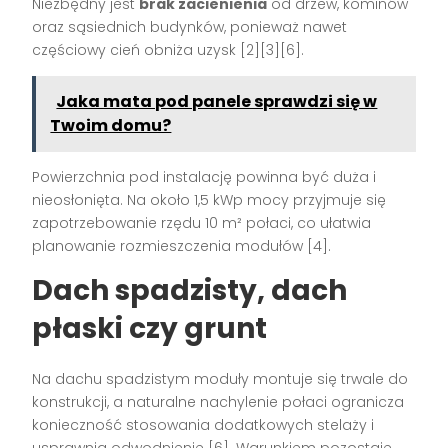
Niezbędny jest
brak zacienienia
od drzew, kominów
oraz sąsiednich budynków, ponieważ nawet
częściowy cień obniża uzysk [2][3][6].
Jaka mata pod panele sprawdzi się w
Twoim domu?
Powierzchnia pod instalację powinna być duża i
nieosłonięta. Na około 1,5 kWp mocy przyjmuje się
zapotrzebowanie rzędu 10 m² połaci, co ułatwia
planowanie rozmieszczenia modułów [4].
Dach spadzisty, dach
płaski czy grunt
Na dachu spadzistym moduły montuje się trwale do
konstrukcji, a naturalne nachylenie połaci ogranicza
konieczność stosowania dodatkowych stelaży i