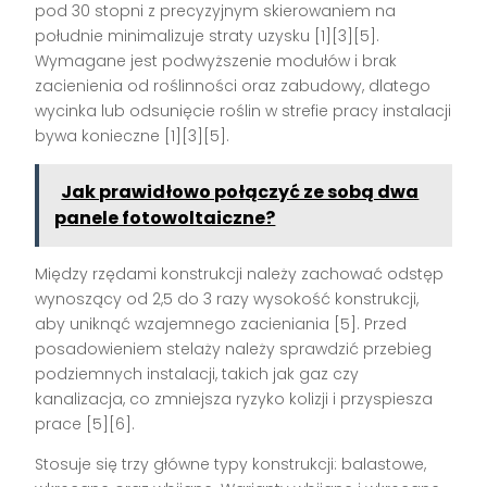
pod 30 stopni z precyzyjnym skierowaniem na
południe minimalizuje straty uzysku [1][3][5].
Wymagane jest podwyższenie modułów i brak
zacienienia od roślinności oraz zabudowy, dlatego
wycinka lub odsunięcie roślin w strefie pracy instalacji
bywa konieczne [1][3][5].
Jak prawidłowo połączyć ze sobą dwa
panele fotowoltaiczne?
Między rzędami konstrukcji należy zachować odstęp
wynoszący od 2,5 do 3 razy wysokość konstrukcji,
aby uniknąć wzajemnego zacieniania [5]. Przed
posadowieniem stelaży należy sprawdzić przebieg
podziemnych instalacji, takich jak gaz czy
kanalizacja, co zmniejsza ryzyko kolizji i przyspiesza
prace [5][6].
Stosuje się trzy główne typy konstrukcji: balastowe,