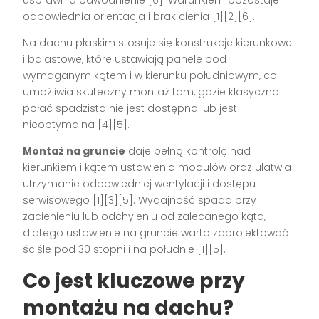
usprawnia odwodnienie [6]. Warunkiem pozostaje
odpowiednia orientacja i brak cienia [1][2][6].
Na dachu płaskim stosuje się konstrukcje kierunkowe
i balastowe, które ustawiają panele pod
wymaganym kątem i w kierunku południowym, co
umożliwia skuteczny montaż tam, gdzie klasyczna
połać spadzista nie jest dostępna lub jest
nieoptymalna [4][5].
Montaż na gruncie
daje pełną kontrolę nad
kierunkiem i kątem ustawienia modułów oraz ułatwia
utrzymanie odpowiedniej wentylacji i dostępu
serwisowego [1][3][5]. Wydajność spada przy
zacienieniu lub odchyleniu od zalecanego kąta,
dlatego ustawienie na gruncie warto zaprojektować
ściśle pod 30 stopni i na południe [1][5].
Co jest kluczowe przy
montażu na dachu?