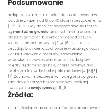
Podsumowanie
Najlepsza lokalizacja to połać dachu skierowana na
południe z kątem od 15 do 40 stopni i bez zacienienia
[1][2][3][6]. Gdy dach jest nieoptymalny, skuteczne
są
montaż na gruncie
oraz systemy na dachach
płaskich, garażach, budynkach gospodarczych i
wiatach samochodowych [2][4][6]. O sukcesie
decydują brak cienia, zachowanie właściwego kąta i
kierunku ustawienia modułów, zapewnienie
odpowiedniej powierzchni roboczej i odstępów
między rzędami na gruncie, a także przemyślana
lokalizacja falownika blisko pola modułów [4][5][6]
[7]. Zachowanie bezpiecznych odległości od granic i
zabudowań sprzyja bezproblemowej realizacji
inwestycji na
swojej posesji
[5][8].
Źródła:
https://elektromasters.com.pl/gdzie-zamontowac-