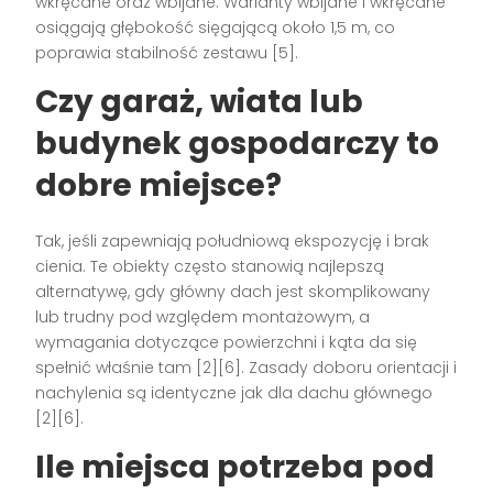
wkręcane oraz wbijane. Warianty wbijane i wkręcane
osiągają głębokość sięgającą około 1,5 m, co
poprawia stabilność zestawu [5].
Czy garaż, wiata lub
budynek gospodarczy to
dobre miejsce?
Tak, jeśli zapewniają południową ekspozycję i brak
cienia. Te obiekty często stanowią najlepszą
alternatywę, gdy główny dach jest skomplikowany
lub trudny pod względem montażowym, a
wymagania dotyczące powierzchni i kąta da się
spełnić właśnie tam [2][6]. Zasady doboru orientacji i
nachylenia są identyczne jak dla dachu głównego
[2][6].
Ile miejsca potrzeba pod