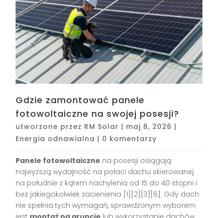
Gdzie zamontować panele
fotowoltaiczne na swojej posesji?
utworzone przez
RM Solar
|
maj 8, 2026
|
Energia odnawialna
|
0 komentarzy
Panele fotowoltaiczne
na posesji osiągają
najwyższą wydajność na połaci dachu skierowanej
na południe z kątem nachylenia od 15 do 40 stopni i
bez jakiegokolwiek zacienienia [1][2][3][6]. Gdy dach
nie spełnia tych wymagań, sprawdzonym wyborem
jest
montaż na gruncie
lub wykorzystanie dachów