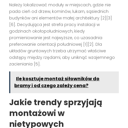
Należy lokalizować moduły w miejscach, gdzie nie
pada cień od drzew, kominów, lukarn, sąsiednich
budynków ani elementów małej architektury [2][3]
[6]. Decydująca jest strefa pracy instalacji w
godzinach okołopołudniowych, kiedy
promieniowanie jest najwyższe, co uzasadnia
preferowanie orientacji południowej [1][2]. Dla
układów gruntowych trzeba utrzymać właściwe
odstępy między rzędami, aby uniknąć wzajemnego
zacieniania [5].
Ile kosztuje montaż siłowników do
bramy i od czego zależy cena?
Jakie trendy sprzyjają
montażowi w
nietypowych