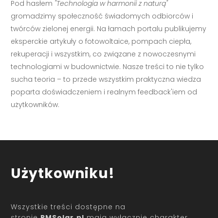
Pod hasłem
"Technologia w harmonii z naturą"
gromadzimy społeczność świadomych odbiorców i
twórców zielonej energii. Na łamach portalu publikujemy
eksperckie artykuły o fotowoltaice, pompach ciepła,
rekuperacji i wszystkim, co związane z nowoczesnymi
technologiami w budownictwie. Nasze treści to nie tylko
sucha teoria – to przede wszystkim praktyczna wiedza
poparta doświadczeniem i realnym feedback'iem od
użytkowników.
Użytkowniku!
Wszystkie treści dostępne na
stronie
RMSolar.pl
mają wyłącznie charakter