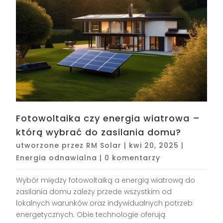
Fotowoltaika czy energia wiatrowa –
którą wybrać do zasilania domu?
utworzone przez
RM Solar
|
kwi 20, 2025
|
Energia odnawialna
|
0 komentarzy
Wybór między fotowoltaiką a energią wiatrową do
zasilania domu zależy przede wszystkim od
lokalnych warunków oraz indywidualnych potrzeb
energetycznych. Obie technologie oferują