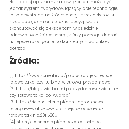
Najbardziej optymalnym rozwiązaniem może być
jednak system hybrydowy, łączący obie technologie,
co zapewni stabilne źródło energii przez cały rok [4].
Przed podjęciem ostatecznej decyzji, warto
skonsultować się z ekspertami w dziedzinie
odnawialnych źródeł energii, którzy pomogą dobrać
najlepsze rozwiązanie do konkretnych warunków i
potrzeb.
Źródła:
[1] https://www.sunvalley.pl/pl/post/co-jest-lepsze-
fotowoltaika-czy-turbina-wiatrowa-przydomowa
[2] https://blog.swiatbaterii.pl/przydomowe-wiatraki-
czy-fotowoltaika-co-wybrac/
[3] https://zielona.interia.pl/dom-ogrod/news-
energia-z-wiatru-czy-turbina-jest-lepsza-od-
fotowoltaiki,nId,20115285
[4] https://ibsenergia.pl/polaczenie-instalacji-
fotowoltaicznej-i-wiatrowej-dlaczego-warto/