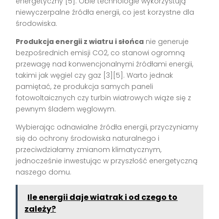
energetyczny [5]. Obie technologie wykorzystują
niewyczerpalne źródła energii, co jest korzystne dla
środowiska.
Produkcja energii z wiatru i słońca
nie generuje
bezpośrednich emisji CO2, co stanowi ogromną
przewagę nad konwencjonalnymi źródłami energii,
takimi jak węgiel czy gaz [3][5]. Warto jednak
pamiętać, że produkcja samych paneli
fotowoltaicznych czy turbin wiatrowych wiąże się z
pewnym śladem węglowym.
Wybierając odnawialne źródła energii, przyczyniamy
się do ochrony środowiska naturalnego i
przeciwdziałamy zmianom klimatycznym,
jednocześnie inwestując w przyszłość energetyczną
naszego domu.
Ile energii daje wiatrak i od czego to
zależy?