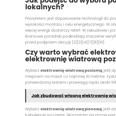
Jak podejść do wyboru 
lokalnych?
Priorytetem jest dopasowanie technologii do profi
wysokości montażu i celu energetycznego. W ot
więcej energii dostarczy HAWT. W zabudowie i pr
Branżowe poradniki podkreślają znaczenie weryfi
przed podjęciem decyzji [2][3][4][7][8][10].
Czy warto wybrać
elektr
elektrownię wiatrową po
Wybierz
elektrownię wiatrową poziomą
, jeśli
miejscem na maszt co najmniej 10 metrów. Zyska
potwierdzoną testami i przewagą rzędu około 59%
Jak zbudować własną elektrownię wia
Wybierz
elektrownię wiatrową pionową
, jeśli
turbulencje są częste. Skorzystasz na niższej prę