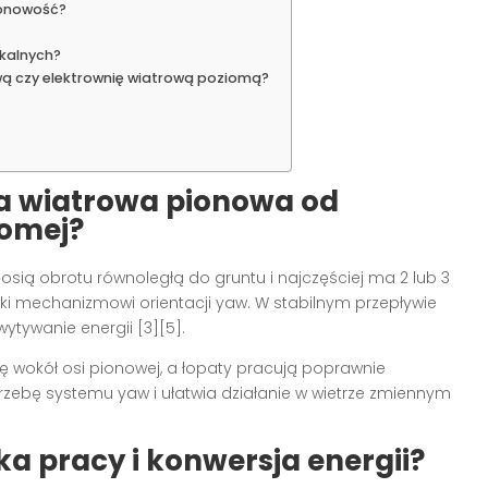
zonowość?
kalnych?
wą czy elektrownię wiatrową poziomą?
a wiatrowa pionowa
od
iomej
?
osią obrotu równoległą do gruntu i najczęściej ma 2 lub 3
ięki mechanizmowi orientacji yaw. W stabilnym przepływie
ytywanie energii [3][5].
 wokół osi pionowej, a łopaty pracują poprawnie
trzebę systemu yaw i ułatwia działanie w wietrze zmiennym
 pracy i konwersja energii?