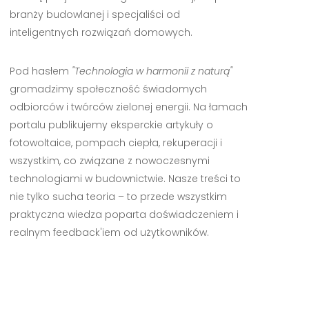
branży budowlanej i specjaliści od
inteligentnych rozwiązań domowych.
Pod hasłem
"Technologia w harmonii z naturą"
gromadzimy społeczność świadomych
odbiorców i twórców zielonej energii. Na łamach
portalu publikujemy eksperckie artykuły o
fotowoltaice, pompach ciepła, rekuperacji i
wszystkim, co związane z nowoczesnymi
technologiami w budownictwie. Nasze treści to
nie tylko sucha teoria – to przede wszystkim
praktyczna wiedza poparta doświadczeniem i
realnym feedback'iem od użytkowników.