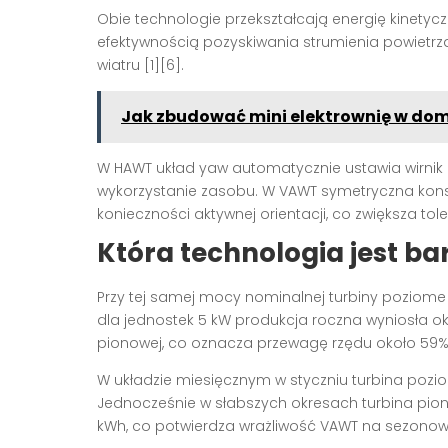
Obie technologie przekształcają energię kinetyczn
efektywnością pozyskiwania strumienia powietrz
wiatru [1][6].
Jak zbudować mini elektrownię w do
W HAWT układ yaw automatycznie ustawia wirnik 
wykorzystanie zasobu. W VAWT symetryczna kons
konieczności aktywnej orientacji, co zwiększa tol
Która technologia jest ba
Przy tej samej mocy nominalnej turbiny poziome 
dla jednostek 5 kW produkcja roczna wyniosła oko
pionowej, co oznacza przewagę rzędu około 59% p
W układzie miesięcznym w styczniu turbina pozio
Jednocześnie w słabszych okresach turbina pion
kWh, co potwierdza wrażliwość VAWT na sezonow