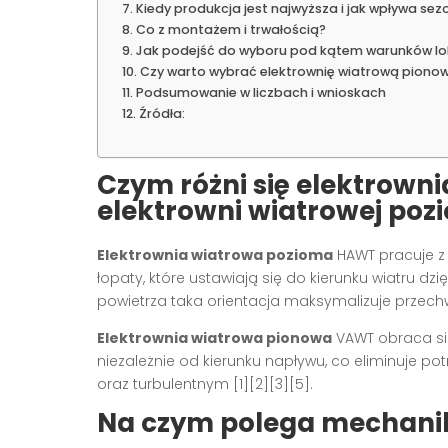
Kiedy produkcja jest najwyższa i jak wpływa se
Co z montażem i trwałością?
Jak podejść do wyboru pod kątem warunków lo
Czy warto wybrać elektrownię wiatrową piono
Podsumowanie w liczbach i wnioskach
Źródła:
Czym różni się
elektrowni
elektrowni wiatrowej poz
Elektrownia wiatrowa pozioma
HAWT pracuje z 
łopaty, które ustawiają się do kierunku wiatru dz
powietrza taka orientacja maksymalizuje przechw
Elektrownia wiatrowa pionowa
VAWT obraca się
niezależnie od kierunku napływu, co eliminuje po
oraz turbulentnym [1][2][3][5].
Na czym polega mechanika