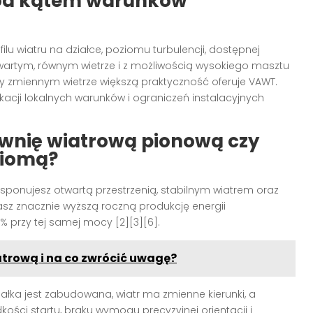
pod kątem warunków
lu wiatru na działce, poziomu turbulencji, dostępnej
wartym, równym wietrze i z możliwością wysokiego masztu
zy zmiennym wietrze większą praktyczność oferuje VAWT.
kacji lokalnych warunków i ograniczeń instalacyjnych
ownię wiatrową pionową
czy
ziomą
?
 dysponujesz otwartą przestrzenią, stabilnym wiatrem oraz
sz znacznie wyższą roczną produkcję energii
 przy tej samej mocy [2][3][6].
trową i na co zwrócić uwagę?
 działka jest zabudowana, wiatr ma zmienne kierunki, a
dkości startu, braku wymogu precyzyjnej orientacji i