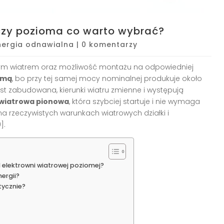
czy pozioma co warto wybrać?
nergia odnawialna
|
0 komentarzy
lnym wiatrem oraz możliwość montażu na odpowiedniej
omą
, bo przy tej samej mocy nominalnej produkuje około
jest zabudowana, kierunki wiatru zmienne i występują
 wiatrowa pionowa
, która szybciej startuje i nie wymaga
na rzeczywistych warunkach wiatrowych działki i
].
 elektrowni wiatrowej poziomej?
ergii?
tycznie?