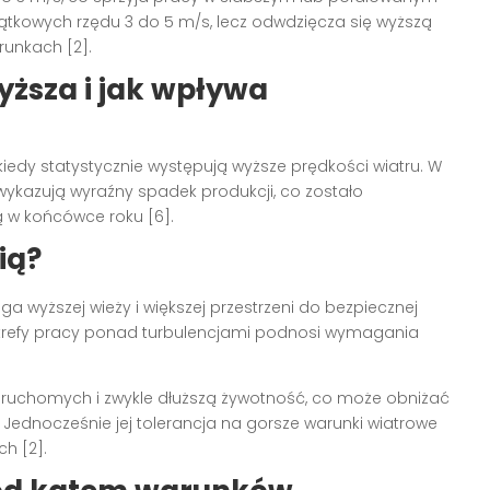
tkowych rzędu 3 do 5 m/s, lecz odwdzięcza się wyższą
runkach [2].
yższa i jak wpływa
 kiedy statystycznie występują wyższe prędkości wiatru. W
 wykazują wyraźny spadek produkcji, co zostało
 w końcówce roku [6].
ią?
ga wyższej wieży i większej przestrzeni do bezpiecznej
strefy pracy ponad turbulencjami podnosi wymagania
 ruchomych i zwykle dłuższą żywotność, co może obniżać
 Jednocześnie jej tolerancja na gorsze warunki wiatrowe
ch [2].