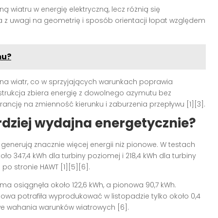
ą wiatru w energię elektryczną, lecz różnią się
a z uwagi na geometrię i sposób orientacji łopat względem
mu?
na wiatr, co w sprzyjających warunkach poprawia
trukcja zbiera energię z dowolnego azymutu bez
erancję na zmienność kierunku i zaburzenia przepływu [1][3].
rdziej wydajna energetycznie?
generują znacznie więcej energii niż pionowe. W testach
ło 347,4 kWh dla turbiny poziomej i 218,4 kWh dla turbiny
o stronie HAWT [1][5][6].
ma osiągnęła około 122,6 kWh, a pionowa 90,7 kWh.
owa potrafiła wyprodukować w listopadzie tylko około 0,4
e wahania warunków wiatrowych [6].