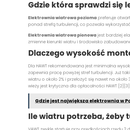
Gdzie która sprawdzi się l
Elektrownia wiatrowa pozioma
preferuje otwar
ponad strefą turbulencji, co pozwala wykorzystać 
Elektrownia wiatrowa pionowa
jest bardziej el
zmienne kierunki wiatru i środowisko zabudowane, 
Dlaczego wysokość mont
Dla HAWT rekomendowana jest minimalna wysoko
zapewnia pracę powyżej stref turbulencji. Już t
wiatru o około 2% i przełożyć się nawet na okoł
wieży jest krytyczna dla opłacalności HAWT [2][3]
Gdzie jest największa elektrownia w Pol
Ile wiatru potrzeba, żeby 
VAWT zwykle startuje przy prędkościach rzędu 2