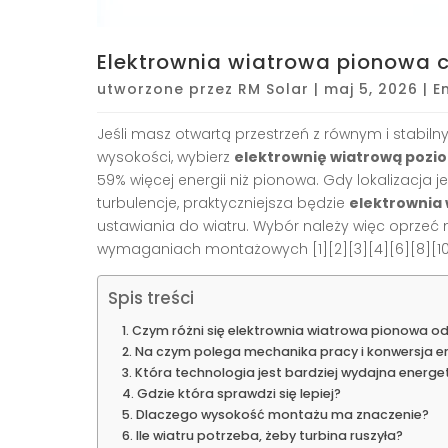
Elektrownia wiatrowa pionowa 
utworzone przez
RM Solar
|
maj 5, 2026
|
E
Jeśli masz otwartą przestrzeń z równym i stabi
wysokości, wybierz
elektrownię wiatrową pozi
59% więcej energii niż pionowa. Gdy lokalizacja 
turbulencje, praktyczniejsza będzie
elektrownia
ustawiania do wiatru. Wybór należy więc oprzeć 
wymaganiach montażowych [1][2][3][4][6][8][10
Spis treści
Czym różni się elektrownia wiatrowa pionowa od
Na czym polega mechanika pracy i konwersja en
Która technologia jest bardziej wydajna energe
Gdzie która sprawdzi się lepiej?
Dlaczego wysokość montażu ma znaczenie?
Ile wiatru potrzeba, żeby turbina ruszyła?