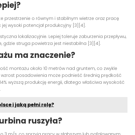
epiej?
te przestrzenie o równym i stabilnym wietrze oraz pracę
jej wysoki potencjał produkcyjny [3][4].
astyczna lokalizacyjnie. Lepiej toleruje zaburzenia przepływu,
gdzie struga powietrza jest niestabilna [3][4].
ażu ma znaczenie?
ść montażu około 10 metrów nad gruntem, co zwykle
aki wzrost posadowienia może podnieść średnią prędkość
o 34% wyższą produkcję energii, dlatego właściwa wysokość
.
sce i jaką pełni rolę?
turbina ruszyła?
 do 3 m/s, co sprzyja pracy w słabszym lub pofalowanym