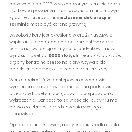
ogrzewania do CEEB w wyznaczonym terminie może
skutkować poważnymi konsekwencjami finansowymi.
Zgodnie z przepisami,
niezłożenie deklaracji w
terminie
może być karane grzywną.
Wysokość kary jest określona w art. 27h ustawy o
wspieraniu termomodernizacji i remontów oraz o
centralnej ewidencji emisyjności budynków i może
wynosić nawet do
5000 złotych
. Jednak w praktyce,
organy kontrolne często najpierw wzywają do
dopełnienia obowiązku przed nałożeniem kary.
Warto podkreślić, że postępowanie w sprawie
wymierzenia kary prowadzone jest na podstawie
przepisów Kodeksu postępowania w sprawach o
wykroczenia. Oznacza to, że właściciel budynku ma
prawo do obrony i przedstawienia swojego
stanowiska.
Oprócz kar finansowych, niezgłoszenie źródła ciepła
może również wpłynąć na możliwość uzyskania