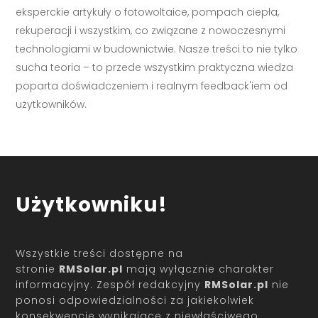
eksperckie artykuły o fotowoltaice, pompach ciepła,
rekuperacji i wszystkim, co związane z nowoczesnymi
technologiami w budownictwie. Nasze treści to nie tylko
sucha teoria – to przede wszystkim praktyczna wiedza
poparta doświadczeniem i realnym feedback'iem od
użytkowników.
Użytkowniku!
Wszystkie treści dostępne na
stronie
RMSolar.pl
mają wyłącznie charakter
informacyjny. Zespół redakcyjny
RMSolar.pl
nie
ponosi odpowiedzialności za jakiekolwiek
konsekwencje wynikające z niewłaściwego