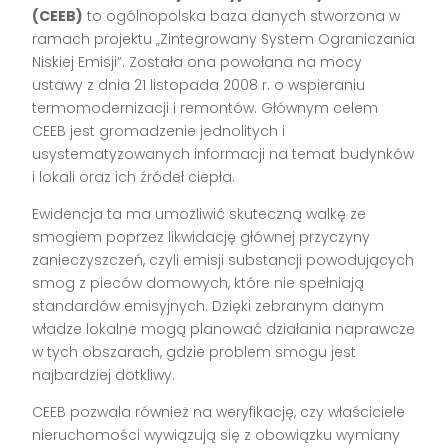
(CEEB)
to ogólnopolska baza danych stworzona w
ramach projektu „Zintegrowany System Ograniczania
Niskiej Emisji”. Została ona powołana na mocy
ustawy z dnia 21 listopada 2008 r. o wspieraniu
termomodernizacji i remontów. Głównym celem
CEEB jest gromadzenie jednolitych i
usystematyzowanych informacji na temat budynków
i lokali oraz ich źródeł ciepła.
Ewidencja ta ma umożliwić skuteczną walkę ze
smogiem poprzez likwidację głównej przyczyny
zanieczyszczeń, czyli emisji substancji powodujących
smog z pieców domowych, które nie spełniają
standardów emisyjnych. Dzięki zebranym danym
władze lokalne mogą planować działania naprawcze
w tych obszarach, gdzie problem smogu jest
najbardziej dotkliwy.
CEEB pozwala również na weryfikację, czy właściciele
nieruchomości wywiązują się z obowiązku wymiany