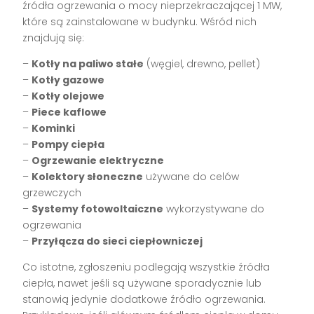
źródła ogrzewania o mocy nieprzekraczającej 1 MW,
które są zainstalowane w budynku. Wśród nich
znajdują się:
–
Kotły na paliwo stałe
(węgiel, drewno, pellet)
–
Kotły gazowe
–
Kotły olejowe
–
Piece kaflowe
–
Kominki
–
Pompy ciepła
–
Ogrzewanie elektryczne
–
Kolektory słoneczne
używane do celów
grzewczych
–
Systemy fotowoltaiczne
wykorzystywane do
ogrzewania
–
Przyłącza do sieci ciepłowniczej
Co istotne, zgłoszeniu podlegają wszystkie źródła
ciepła, nawet jeśli są używane sporadycznie lub
stanowią jedynie dodatkowe źródło ogrzewania.