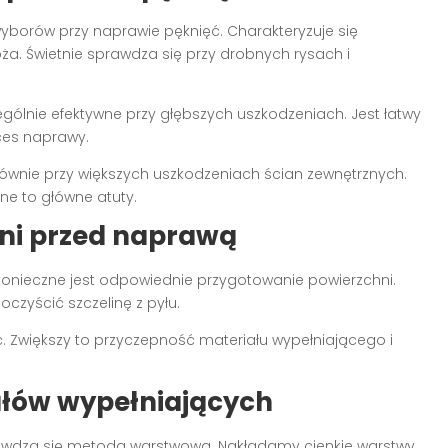
wyborów przy naprawie pęknięć. Charakteryzuje się
a. Świetnie sprawdza się przy drobnych rysach i
ególnie efektywne przy głębszych uszkodzeniach. Jest łatwy
oces naprawy.
ównie przy większych uszkodzeniach ścian zewnętrznych.
ne to główne atuty.
ni przed naprawą
onieczne jest odpowiednie przygotowanie powierzchni.
oczyścić szczelinę z pyłu.
. Zwiększy to przyczepność materiału wypełniającego i
iałów wypełniających
rawdza się metoda warstwowa. Nakładamy cienkie warstwy