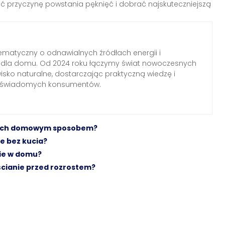
ić przyczynę powstania pęknięć i dobrać najskuteczniejszą
ematyczny o odnawialnych źródłach energii i
h dla domu. Od 2024 roku łączymy świat nowoczesnych
wisko naturalne, dostarczając praktyczną wiedzę i
a świadomych konsumentów.
anach domowym sposobem?
ie bez kucia?
cie w domu?
ścianie przed rozrostem?