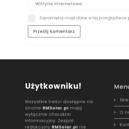
Zapamiętaj moje dane w tej przeglądarce 
Użytkowniku!
Men
Skl
Wszystkie treści dostępne na
stronie
RMSolar.pl
mają
O n
wyłącznie charakter
informacyjny. Zespół
Kon
redakcyjny
RMSolar.pl
nie