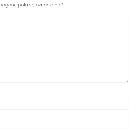
agane pola są oznaczone
*