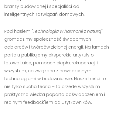
branży budowlanej i specjaliści od
inteligentnych rozwiązań domowych.
Pod hasłem
"Technologia w harmonii z naturą"
gromadzimy społeczność świadomych
odbiorców i twórców zielonej energii. Na łamach
portalu publikujemy eksperckie artykuły o
fotowoltaice, pompach ciepła, rekuperacji i
wszystkim, co związane z nowoczesnymi
technologiami w budownictwie. Nasze treści to
nie tylko sucha teoria – to przede wszystkim
praktyczna wiedza poparta doświadczeniem i
realnym feedback'iem od użytkowników.