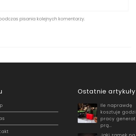
podczas pisania kolejnych komentarzy.
u
Ostatnie artykuły
ep
Ile naprawdę
kosztuje godz
as
pracy generat
prą…
takt
Jaki zamek na