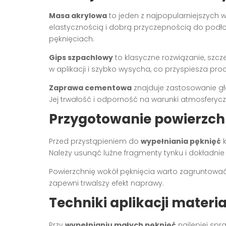
Masa akrylowa
to jeden z najpopularniejszych 
elastycznością i dobrą przyczepnością do podłoż
pęknięciach.
Gips szpachlowy
to klasyczne rozwiązanie, szcz
w aplikacji i szybko wysycha, co przyspiesza pr
Zaprawa cementowa
znajduje zastosowanie gł
Jej trwałość i odporność na warunki atmosferycz
Przygotowanie powierzch
Przed przystąpieniem do
wypełniania pęknięć
k
Należy usunąć luźne fragmenty tynku i dokładnie 
Powierzchnię wokół pęknięcia warto zagruntować
zapewni trwalszy efekt naprawy.
Techniki aplikacji mater
Przy
wypełnianiu małych pęknięć
najlepiej sp