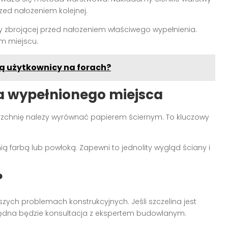
zed nałożeniem kolejnej.
 zbrojącej przed nałożeniem właściwego wypełnienia.
 miejscu.
ją użytkownicy na forach?
a wypełnionego miejsca
rzchnię należy wyrównać papierem ściernym. To kluczowy
 farbą lub powłoką. Zapewni to jednolity wygląd ściany i
?
ych problemach konstrukcyjnych. Jeśli szczelina jest
będna będzie konsultacja z ekspertem budowlanym.