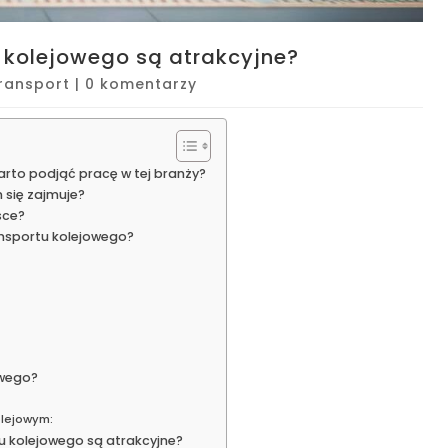
u kolejowego są atrakcyjne?
ransport
|
0 komentarzy
arto podjąć pracę w tej branży?
 się zajmuje?
sce?
nsportu kolejowego?
owego?
olejowym:
u kolejowego są atrakcyjne?