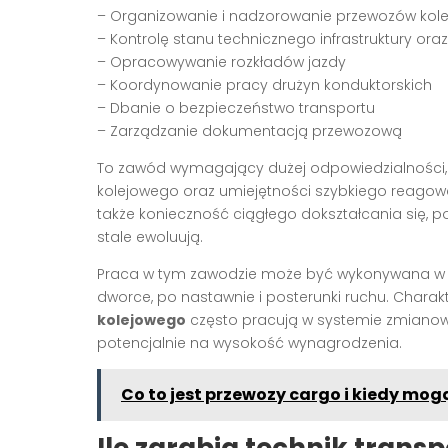
– Organizowanie i nadzorowanie przewozów kol
– Kontrolę stanu technicznego infrastruktury ora
– Opracowywanie rozkładów jazdy
– Koordynowanie pracy drużyn konduktorskich
– Dbanie o bezpieczeństwo transportu
– Zarządzanie dokumentacją przewozową
To zawód wymagający dużej odpowiedzialności, 
kolejowego oraz umiejętności szybkiego reagowa
także konieczność ciągłego dokształcania się, 
stale ewoluują.
Praca w tym zawodzie może być wykonywana w róż
dworce, po nastawnie i posterunki ruchu. Chara
kolejowego
często pracują w systemie zmianowy
potencjalnie na wysokość wynagrodzenia.
Co to jest przewozy cargo i kiedy mog
Ile zarabia technik trans