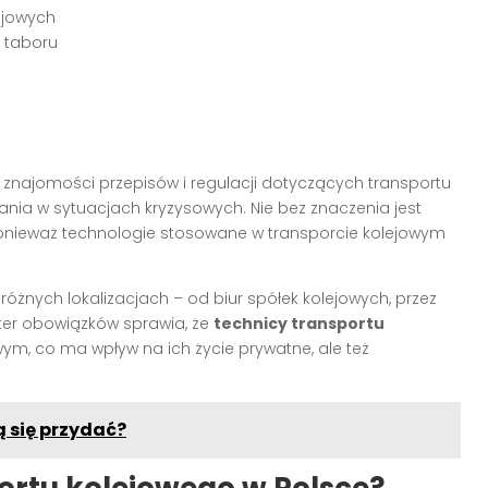
ejowych
z taboru
znajomości przepisów i regulacji dotyczących transportu
nia w sytuacjach kryzysowych. Nie bez znaczenia jest
ponieważ technologie stosowane w transporcie kolejowym
nych lokalizacjach – od biur spółek kolejowych, przez
kter obowiązków sprawia, że
technicy transportu
m, co ma wpływ na ich życie prywatne, ale też
ą się przydać?
portu kolejowego w Polsce?