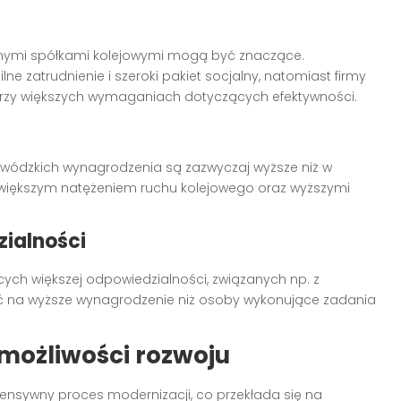
nymi spółkami kolejowymi mogą być znaczące.
lne zatrudnienie i szeroki pakiet socjalny, natomiast firmy
przy większych wymaganiach dotyczących efektywności.
wódzkich wynagrodzenia są zazwyczaj wyższe niż w
z większym natężeniem ruchu kolejowego oraz wyższymi
ialności
ch większej odpowiedzialności, związanych np. z
ć na wyższe wynagrodzenie niż osoby wykonujące zadania
możliwości rozwoju
tensywny proces modernizacji, co przekłada się na