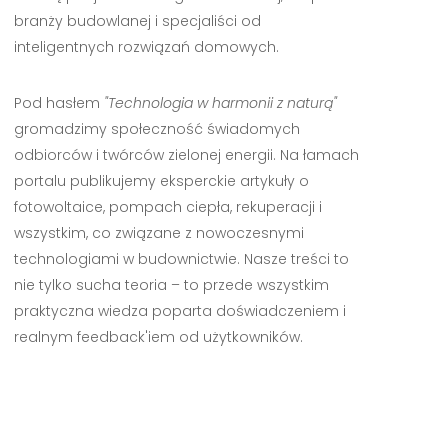
branży budowlanej i specjaliści od
inteligentnych rozwiązań domowych.
Pod hasłem
"Technologia w harmonii z naturą"
gromadzimy społeczność świadomych
odbiorców i twórców zielonej energii. Na łamach
portalu publikujemy eksperckie artykuły o
fotowoltaice, pompach ciepła, rekuperacji i
wszystkim, co związane z nowoczesnymi
technologiami w budownictwie. Nasze treści to
nie tylko sucha teoria – to przede wszystkim
praktyczna wiedza poparta doświadczeniem i
realnym feedback'iem od użytkowników.