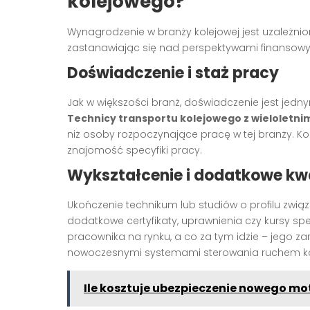
kolejowego?
Wynagrodzenie w branży kolejowej jest uzależnio
zastanawiając się nad perspektywami finansowy
Doświadczenie i staż pracy
Jak w większości branż, doświadczenie jest jed
Technicy transportu kolejowego z wieloletn
niż osoby rozpoczynające pracę w tej branży. Kol
znajomość specyfiki pracy.
Wykształcenie i dodatkowe kwa
Ukończenie technikum lub studiów o profilu zwi
dodatkowe certyfikaty, uprawnienia czy kursy s
pracownika na rynku, a co za tym idzie – jego za
nowoczesnymi systemami sterowania ruchem k
Ile kosztuje ubezpieczenie nowego mot