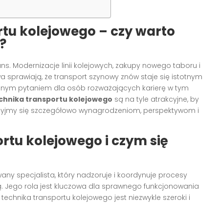
rtu kolejowego – czy warto
?
ns. Modernizacje linii kolejowych, zakupy nowego taboru i
sprawiają, że transport szynowy znów staje się istotnym
alnym pytaniem dla osób rozważających karierę w tym
echnika transportu kolejowego
są na tyle atrakcyjne, by
rzyjmy się szczegółowo wynagrodzeniom, perspektywom i
ortu kolejowego i czym się
wany specjalista, który nadzoruje i koordynuje procesy
. Jego rola jest kluczowa dla sprawnego funkcjonowania
chnika transportu kolejowego jest niezwykle szeroki i