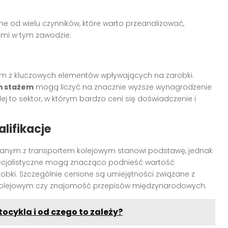
ne od wielu czynników, które warto przeanalizować,
mi w tym zawodzie:
nym z kluczowych elementów wpływających na zarobki.
im stażem
mogą liczyć na znacznie wyższe wynagrodzenie
ej to sektor, w którym bardzo ceni się doświadczenie i
lifikacje
ązanym z transportem kolejowym stanowi podstawę, jednak
pecjalistyczne mogą znacząco podnieść wartość
robki. Szczególnie cenione są umiejętności związane z
olejowym czy znajomość przepisów międzynarodowych.
ocykla i od czego to zależy?