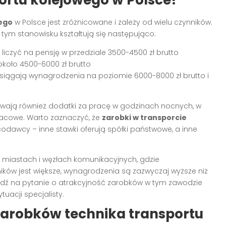
ego
w Polsce jest zróżnicowane i zależy od wielu czynników.
 tym stanowisku kształtują się następująco:
iczyć na pensję w przedziale 3500-4500 zł brutto
 około 4500-6000 zł brutto
siągają wynagrodzenia na poziomie 6000-8000 zł brutto i
wają również dodatki za pracę w godzinach nocnych, w
płacowe. Warto zaznaczyć, że
zarobki w transporcie
codawcy – inne stawki oferują spółki państwowe, a inne
h miastach i węzłach komunikacyjnych, gdzie
ów jest większe, wynagrodzenia są zazwyczaj wyższe niż
edź na pytanie o atrakcyjność zarobków w tym zawodzie
tuacji specjalisty.
arobków technika transportu