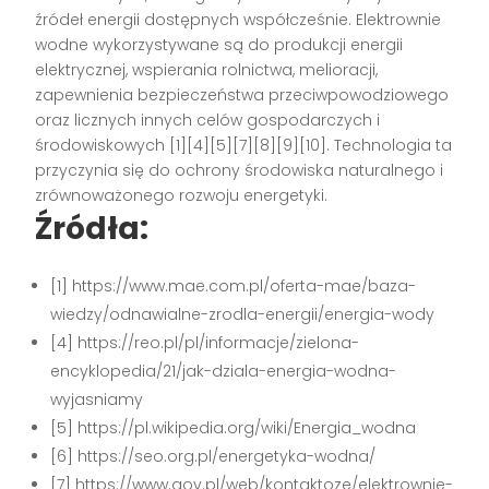
źródeł energii dostępnych współcześnie. Elektrownie
wodne wykorzystywane są do produkcji energii
elektrycznej, wspierania rolnictwa, melioracji,
zapewnienia bezpieczeństwa przeciwpowodziowego
oraz licznych innych celów gospodarczych i
środowiskowych
[1][4][5][7][8][9][10]
. Technologia ta
przyczynia się do ochrony środowiska naturalnego i
zrównoważonego rozwoju energetyki.
Źródła:
[1] https://www.mae.com.pl/oferta-mae/baza-
wiedzy/odnawialne-zrodla-energii/energia-wody
[4] https://reo.pl/pl/informacje/zielona-
encyklopedia/21/jak-dziala-energia-wodna-
wyjasniamy
[5] https://pl.wikipedia.org/wiki/Energia_wodna
[6] https://seo.org.pl/energetyka-wodna/
[7] https://www.gov.pl/web/kontaktoze/elektrownie-