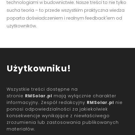
technologiami w budownictwie. Nasze treści to nie tylko
sucha teoria – to przede wszystkim praktyczna wiedza
poparta doświadczeniem i realnym feedback'iem od
użytkowników.
Użytkowniku!
Wszystkie treści dostępne na
stronie
RMSolar.pl
mają wyłącznie charakter
informacyjny. Zespół redakcyjny
RMSolar.pl
nie
ponosi odpowiedzialności za jakiekolwiek
konsekwencje wynikające z niewłaściwego
zrozumienia lub zastosowania publikowanych
materiałów.