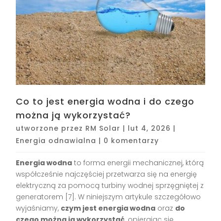
Co to jest energia wodna i do czego
można ją wykorzystać?
utworzone przez
RM Solar
|
lut 4, 2026
|
Energia odnawialna
|
0 komentarzy
Energia wodna
to forma energii mechanicznej, którą
współcześnie najczęściej przetwarza się na energię
elektryczną za pomocą turbiny wodnej sprzęgniętej z
generatorem
[7]
. W niniejszym artykule szczegółowo
wyjaśniamy,
czym jest energia wodna
oraz
do
czego można ją wykorzystać
, opierając się