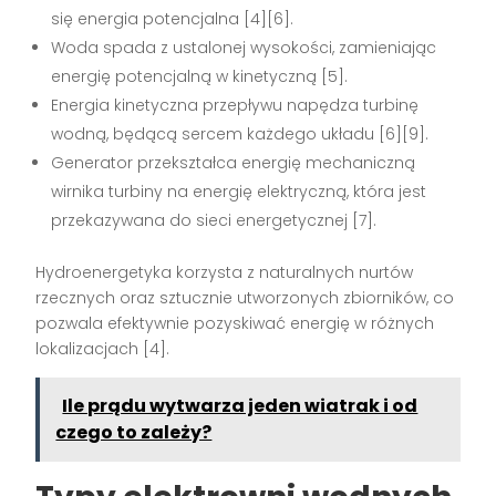
się energia potencjalna
[4][6]
.
Woda spada z ustalonej wysokości, zamieniając
energię potencjalną w kinetyczną
[5]
.
Energia kinetyczna przepływu napędza turbinę
wodną, będącą sercem każdego układu
[6][9]
.
Generator przekształca energię mechaniczną
wirnika turbiny na energię elektryczną, która jest
przekazywana do sieci energetycznej
[7]
.
Hydroenergetyka korzysta z naturalnych nurtów
rzecznych oraz sztucznie utworzonych zbiorników, co
pozwala efektywnie pozyskiwać energię w różnych
lokalizacjach
[4]
.
Ile prądu wytwarza jeden wiatrak i od
czego to zależy?