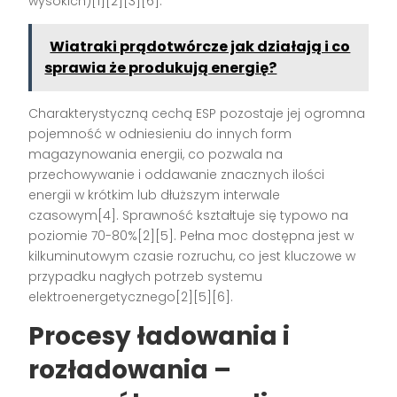
wysokich)[1][2][3][6].
Wiatraki prądotwórcze jak działają i co
sprawia że produkują energię?
Charakterystyczną cechą ESP pozostaje jej ogromna
pojemność w odniesieniu do innych form
magazynowania energii, co pozwala na
przechowywanie i oddawanie znacznych ilości
energii w krótkim lub dłuższym interwale
czasowym[4]. Sprawność kształtuje się typowo na
poziomie 70-80%[2][5]. Pełna moc dostępna jest w
kilkuminutowym czasie rozruchu, co jest kluczowe w
przypadku nagłych potrzeb systemu
elektroenergetycznego[2][5][6].
Procesy ładowania i
rozładowania –