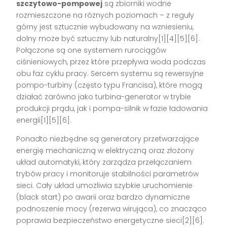
szczytowo-pompowej
są zbiorniki wodne
rozmieszczone na różnych poziomach – z reguły
górny jest sztucznie wybudowany na wzniesieniu,
dolny może być sztuczny lub naturalny[1][4][5][6].
Połączone są one systemem rurociągów
ciśnieniowych, przez które przepływa woda podczas
obu faz cyklu pracy. Sercem systemu są rewersyjne
pompo-turbiny (często typu Francisa), które mogą
działać zarówno jako turbina-generator w trybie
produkcji prądu, jak i pompa-silnik w fazie ładowania
energii[1][5][6].
Ponadto niezbędne są generatory przetwarzające
energię mechaniczną w elektryczną oraz złożony
układ automatyki, który zarządza przełączaniem
trybów pracy i monitoruje stabilności parametrów
sieci. Cały układ umożliwia szybkie uruchomienie
(black start) po awarii oraz bardzo dynamiczne
podnoszenie mocy (rezerwa wirująca), co znacząco
poprawia bezpieczeństwo energetyczne sieci[2][6].