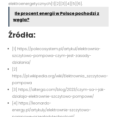
elektroenergetycznych[1][2][3][4][5][6].
Ile procent energii w Polsce pochodzi z
węgla?
Źródła:
[1] https://polecosystem.pl/artykul/elektrownia-
szczytowo-pompowa-czym-jest-zasady-
dzialania/
[2]
https://pl.wikipedia.org/wiki/Elektrownia_szczytowo-
pompowa
[3] https://alterga.com/blog/2023/czym-sa-i-jak-
dzialaja-elektrownie-szczytowo-pompowe/
[4] https://leonardo-
energy.pl/artykuly/elektrownie-szczytowo-
pompowe-przeglad-technologii/