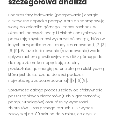
szczegółowa analiza
Podczas fazy ładowania (pompowania) energia
elektryczna napędza pompy, które przepompowują
wodę do zbiornika górnego. Proces zachodzi w
okresach nadwyżki energii i niskich cen rynkowych,
pozwalając systemowi wykorzystać energię, która w
innych przypadkach zostałaby zmarnowana[1][2][3]
[5][9]. W fazie turbinowania (rozładowania) woda
spływa ruchem grawitacyjnym w dół z górnego do
dolnego zbiornika, napędzając turbiny i
przekształcając energię potencjalną na elektryczną,
która jest dostarczana do sieci podczas
największego zapotrzebowania[1][3][5][9].
Sprawność całego procesu zależy od efektywności
poszczególnych elementów (turbin, generatorów,
pomp, rurociągów) oraz różnicy wysokości
zbiorników. Czas pełnego rozruchu ESP wynosi
zazwyczaj od 180 sekund do 5 minut, co czyni je