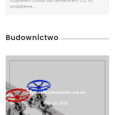
czujnikiem czadu lub detektorem CO, to
urządzenie,...
Budownictwo
Czy można zabudować rurę od …
lip 30, 2026