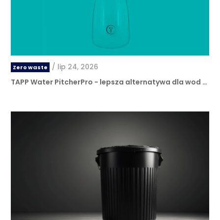
/
lip 24, 2026
Zero waste
TAPP Water PitcherPro - lepsza alternatywa dla wod …