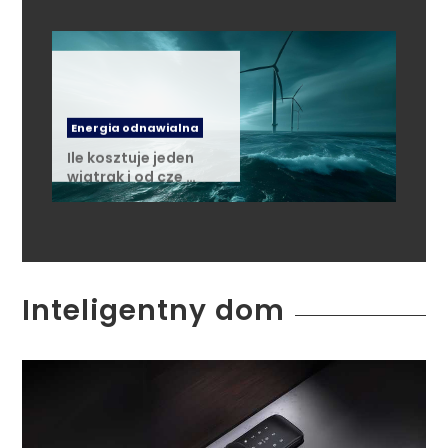
Energia odnawialna
Ile kosztuje jeden
wiatrak i od cze …
Inteligentny dom