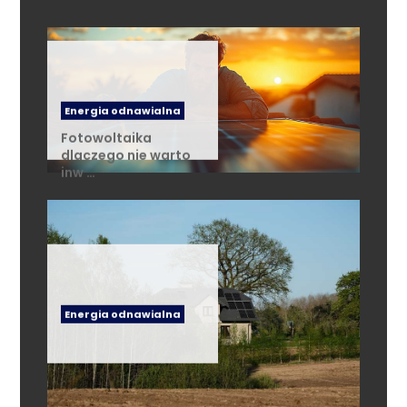
Energia odnawialna
Fotowoltaika
dlaczego nie warto
inw …
Energia odnawialna