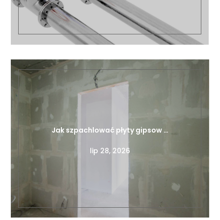
Jak szpachlować płyty gipsow …
lip 28, 2026