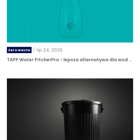
/
lip 24, 2026
Zero waste
TAPP Water PitcherPro - lepsza alternatywa dla wod …