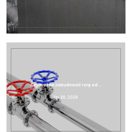
Czy można zabudować rurę od …
lip 30, 2026