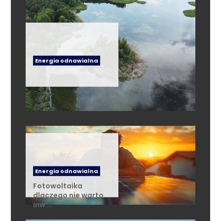
Energia odnawialna
Energia odnawialna
Fotowoltaika
dlaczego nie warto
inw …