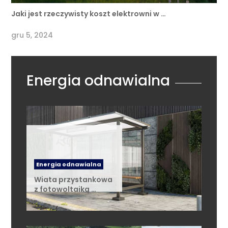
Jaki jest rzeczywisty koszt elektrowni w …
gru 5, 2024
Energia odnawialna
Energia odnawialna
Wiata przystankowa
z fotowoltaiką …